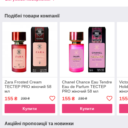
Подібні товари компанії
Zara Frosted Cream
Chanel Chance Eau Tendre
Vict
ТЕСТЕР PRO жіночий 58
Eau de Parfum ТЕСТЕР
Hol
мл
PRO жіночий 58 мл
жіно
155
155
155
₴
₴
230 ₴
230 ₴
Купити
Купити
Акційні пропозиції та новинки