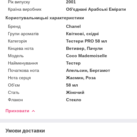
Рік випуску
2001
Країна виробник
Об'єднані Арабські Емірати
Користувальницькі характеристики
Бренд
Chanel
Групи ароматів
Квіткові, східні
Категорія
Тестери PRO 58 мл
Кінцева нота
Ветивер, Пачули
Мoдель
Coco Mademoiselle
Найменування
Тестер
Початкова нота
Апельсин, Бергамот
Нота серця
Жасмин, Роза
Об'єм
58 мл
Стать
Жіночий
Флакон
Стекло
Приховати
Умови доставки