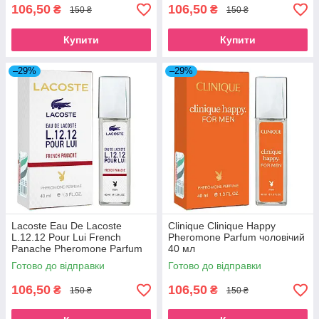
106,50
106,50
₴
₴
150 ₴
150 ₴
Купити
Купити
–29%
–29%
Lacoste Eau De Lacoste
Clinique Clinique Happy
L.12.12 Pour Lui French
Pheromone Parfum чоловічий
Panache Pheromone Parfum
40 мл
мужской 40 мл
Готово до відправки
Готово до відправки
106,50
106,50
₴
₴
150 ₴
150 ₴