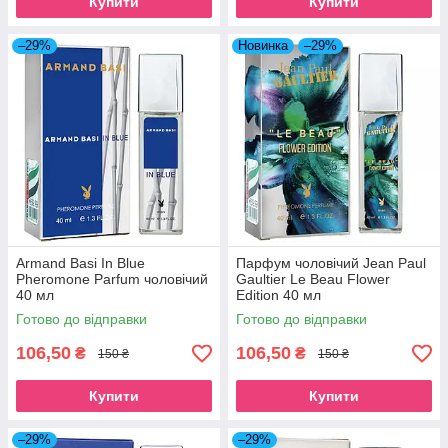
Купити
Купити
–29%
Новинка
–29%
Armand Basi In Blue
Парфум чоловічий Jean Paul
Pheromone Parfum чоловічий
Gaultier Le Beau Flower
40 мл
Edition 40 мл
Готово до відправки
Готово до відправки
106,50
106,50
₴
₴
150 ₴
150 ₴
Купити
Купити
–29%
–29%