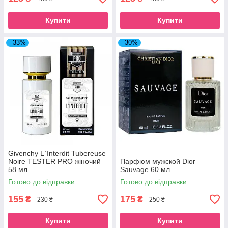
Купити
Купити
–33%
–30%
Givenchy L`Interdit Tubereuse
Noire TESTER PRO жіночий
Парфюм мужской Dior
58 мл
Sauvage 60 мл
Готово до відправки
Готово до відправки
155
175
₴
₴
230 ₴
250 ₴
Купити
Купити