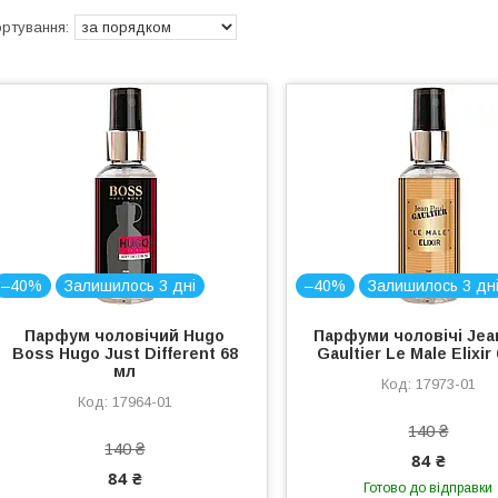
–40%
Залишилось 3 дні
–40%
Залишилось 3 дн
Парфум чоловічий Hugo
Парфуми чоловічі Jea
Boss Hugo Just Different 68
Gaultier Le Male Elixir
мл
17973-01
17964-01
140 ₴
140 ₴
84 ₴
84 ₴
Готово до відправки