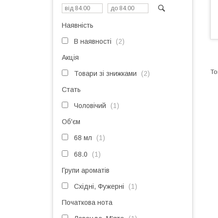
Наявність
В наявності
2
Акція
Товари зі знижками
2
Стать
Чоловічий
1
Об'єм
68 мл
1
68.0
1
Групи ароматів
Східні, Фужерні
1
Початкова нота