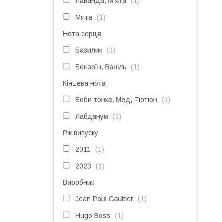
Лаванда, М'ята
1
Мята
1
Нота серця
Базилик
1
Бензоїн, Ваніль
1
Кінцева нота
Боби тонка, Мед, Тютюн
1
Лабданум
1
Рік випуску
2011
1
2023
1
Виробник
Jean Paul Gaultier
1
Hugo Boss
1