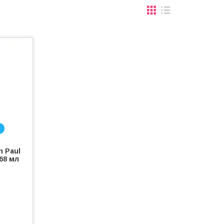
і
n Paul
 68 мл