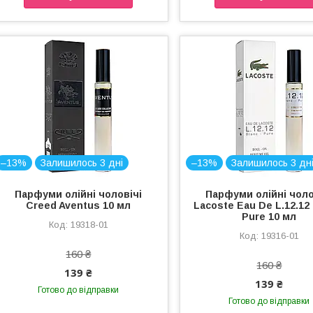
–13%
Залишилось 3 дні
–13%
Залишилось 3 дн
Парфуми олійні чоловічі
Парфуми олійні чоло
Creed Aventus 10 мл
Lacoste Eau De L.12.12
Pure 10 мл
19318-01
19316-01
160 ₴
160 ₴
139 ₴
139 ₴
Готово до відправки
Готово до відправки