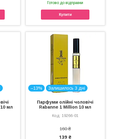
Готово до відправки
Купити
і
–13%
Залишилось 3 дні
вічі
Парфуми олійні чоловічі
 10 мл
Rabanne 1 Million 10 мл
19266-01
160 ₴
139 ₴