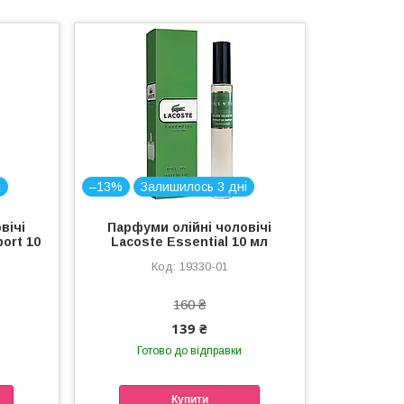
і
–13%
Залишилось 3 дні
вічі
Парфуми олійні чоловічі
ort 10
Lacoste Essential 10 мл
19330-01
160 ₴
139 ₴
Готово до відправки
Купити