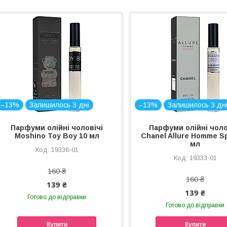
–13%
Залишилось 3 дні
–13%
Залишилось 3 дн
Парфуми олійні чоловічі
Парфуми олійні чоло
Moshino Toy Boy 10 мл
Chanel Allure Homme Sp
мл
19336-01
19333-01
160 ₴
160 ₴
139 ₴
139 ₴
Готово до відправки
Готово до відправки
Купити
Купити