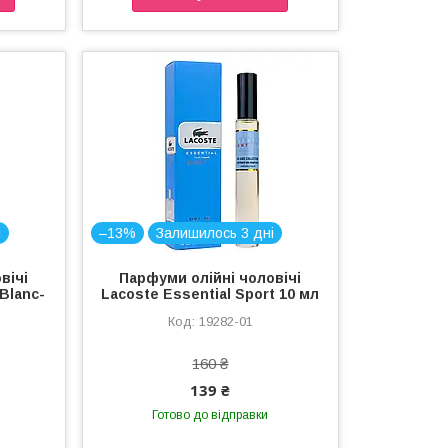
і
–13%
Залишилось 3 дні
вічі
Парфуми олійні чоловічі
 Blanc-
Lacoste Essential Sport 10 мл
19282-01
160 ₴
139 ₴
Готово до відправки