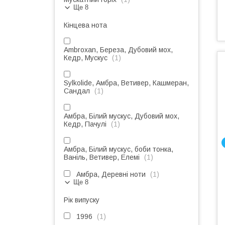
Ще 8
Кінцева нота
Ambroxan, Береза, Дубовий мох,
Кедр, Мускус
1
Sylkolide, Амбра, Ветивер, Кашмеран,
Сандал
1
Амбра, Білий мускус, Дубовий мох,
Кедр, Пачулі
1
Амбра, Білий мускус, боби тонка,
Ваніль, Ветивер, Елемі
1
Амбра, Деревні ноти
1
Ще 8
Рік випуску
1996
1