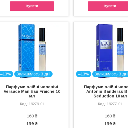
Купити
Купити
–13%
Залишилось 3 дні
–13%
Залишилось 3 дн
Парфуми олійні чоловічі
Парфуми олійні чоло
Versace Man Eau Fraiche 10
Antonio Banderas B
мл
Seduction 10 мл
19279-01
19277-01
160 ₴
160 ₴
139 ₴
139 ₴