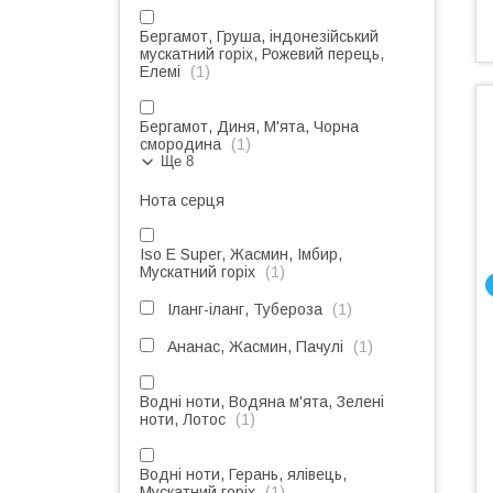
Бергамот, Груша, індонезійський
мускатний горіх, Рожевий перець,
Елемі
1
Бергамот, Диня, М'ята, Чорна
смородина
1
Ще 8
Нота серця
Iso E Super, Жасмин, Імбир,
Мускатний горіх
1
Іланг-іланг, Тубероза
1
Ананас, Жасмин, Пачулі
1
Водні ноти, Водяна м'ята, Зелені
ноти, Лотос
1
Водні ноти, Герань, ялівець,
Мускатний горіх
1