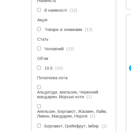
Наявність
В наявності
13
Акція
Товари зі знижками
13
Стать
Чоловічий
13
Об'єм
10.0
10
Початкова нота
Альдегіди, апельсин, Червоний
мандарин, Морські ноти
1
Апельсин, Бергамот, Жасмин, Лайм,
Лимон, Мандарин, Неролі
1
Бергамот, Грейпфрут, Імбир
1