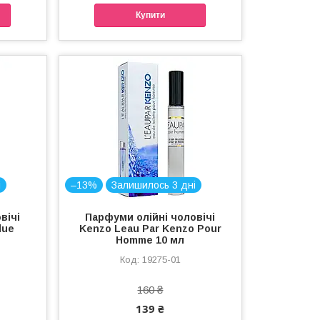
Купити
і
–13%
Залишилось 3 дні
вічі
Парфуми олійні чоловічі
lue
Kenzo Leau Par Kenzo Pour
Homme 10 мл
19275-01
160 ₴
139 ₴