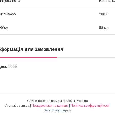
інцева нота
Ваніль, 
ік випуску
2007
б`єм
58 мл
нформація для замовлення
іна:
160 ₴
Сайт створений на маркетплейсі
Prom.ua
Aromatic.com.ua |
Поскаржитися на контент
|
Політика конфіденційності
Select Language
▼