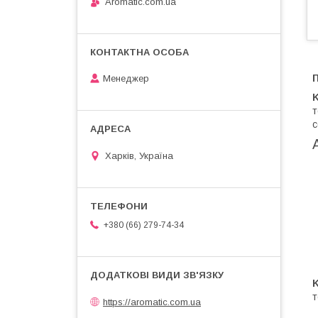
Aromatic.com.ua
П
Менеджер
K
т
с
Харків, Україна
+380 (66) 279-74-34
K
т
https://aromatic.com.ua