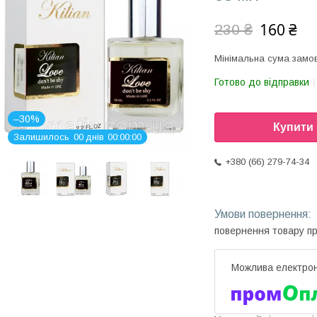
160 ₴
230 ₴
Мінімальна сума замов
Готово до відправки
–30%
Купити
Залишилось
0
0
днів
0
0
0
0
0
0
+380 (66) 279-74-34
повернення товару п