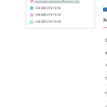
aromaticmanager1@gmail.com
+38 066 279 74 34
+38 066 279 74 34
Х
+38 066 279 74 34
В
Т
П
Н