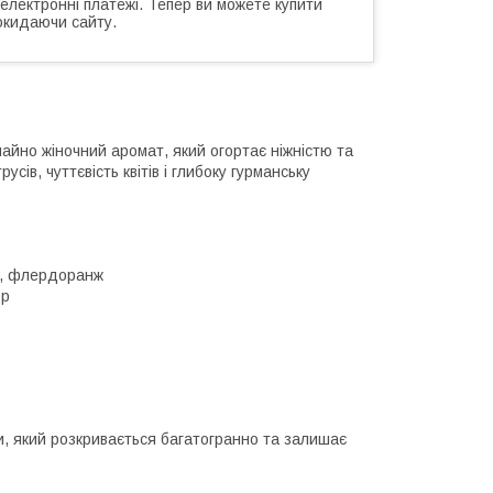
 електронні платежі. Тепер ви можете купити
окидаючи сайту.
айно жіночний аромат, який огортає ніжністю та
сів, чуттєвість квітів і глибоку гурманську
а, флердоранж
ор
и, який розкривається багатогранно та залишає