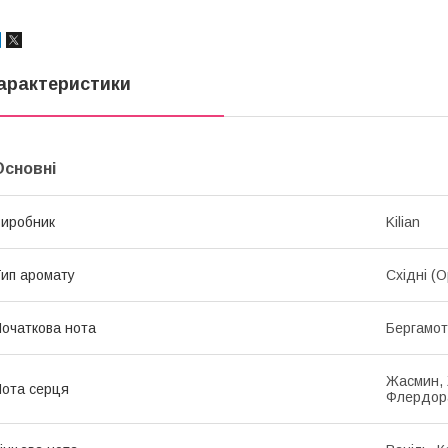
арактеристики
Основні
иробник
Kilian
ип аромату
Східні (О
очаткова нота
Бергамот
Жасмин, 
ота серця
Флердор