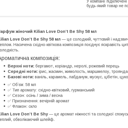
У компанії підключені
будь-який товар не п
арфум жіночий Kilian Love Don’t Be Shy 58 мл
ilian Love Don’t Be Shy 58 мл
— це солодкий, чуттєвий і надзвич
еплом. Насичена східно-квіткова композиція поєднує яскравість цитру
олодкість.
Ароматична композиція:
Верхні ноти:
бергамот, коріандр, неролі, рожевий перець
Середні ноти:
ірис, жасмин, жимолость, маршмелоу, троянд
Базові ноти:
ваніль, карамель, лабданум, мускус, цібетін, цук
✅ Обʼєм: 58 мл
✅ Тип аромату: східно-квітковий, гурманський
✅ Сезон: осінь / зима / весна
✅ Призначення: вечірній аромат
✅ Флакон: скло
ilian Love Don’t Be Shy
— це аромат ніжності та солодкої спокус
еплий, обволікаючий шлейф.