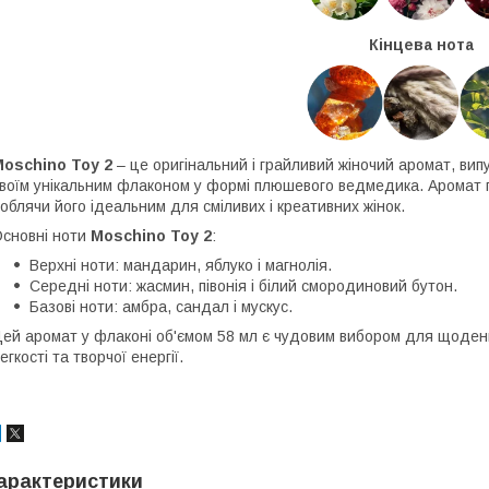
Кінцева нота
oschino Toy 2
– це оригінальний і грайливий жіночий аромат, вип
воїм унікальним флаконом у формі плюшевого ведмедика. Аромат поєд
облячи його ідеальним для сміливих і креативних жінок.
сновні ноти
Moschino Toy 2
:
Верхні ноти: мандарин, яблуко і магнолія.
Середні ноти: жасмин, півонія і білий смородиновий бутон.
Базові ноти: амбра, сандал і мускус.
ей аромат у флаконі об'ємом 58 мл є чудовим вибором для щоденн
егкості та творчої енергії.
арактеристики