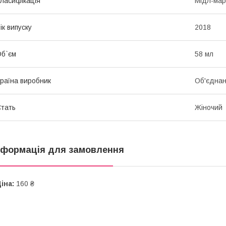
ласифікація
Мідл-мар
ік випуску
2018
б`єм
58 мл
раїна виробник
Об'єднан
тать
Жіночий
нформація для замовлення
іна:
160 ₴