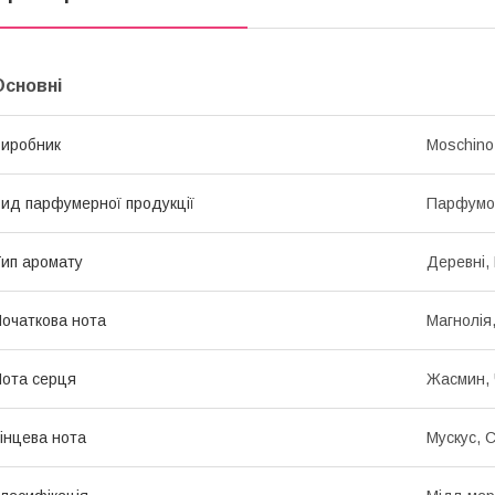
Основні
иробник
Moschino
ид парфумерної продукції
Парфумо
ип аромату
Деревні, 
очаткова нота
Магнолія
ота серця
Жасмин, 
інцева нота
Мускус, 