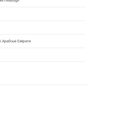
кет/Mastige
і Арабські Емірати