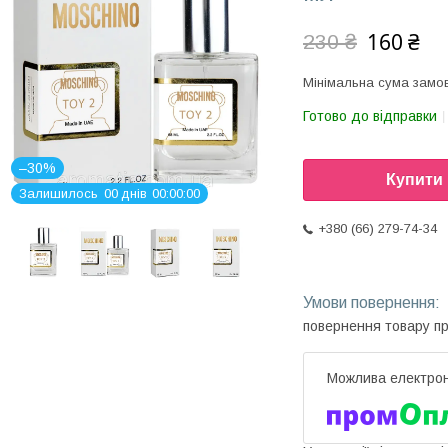
160 ₴
230 ₴
Мінімальна сума замов
Готово до відправки
–30%
Купити
Залишилось
0
0
днів
0
0
0
0
0
0
+380 (66) 279-74-34
повернення товару п