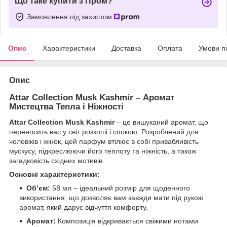
Що таке купити з Пром?
Замовлення під захистом
Опис
Характеристики
Доставка
Оплата
Умови п
Опис
Attar Collection Musk Kashmir – Аромат
Мистецтва Тепла і Ніжності
Attar Collection Musk Kashmir
– це вишуканий аромат, що
переносить вас у світ розкоші і спокою. Розроблений для
чоловіків і жінок, цей парфум втілює в собі привабливість
мускусу, підкреслюючи його теплоту та ніжність, а також
загадковість східних мотивів.
Основні характеристики:
Обʼєм:
58 мл – ідеальний розмір для щоденного
використання, що дозволяє вам завжди мати під рукою
аромат, який дарує відчуття комфорту.
Аромат:
Композиція відкривається свіжими нотами