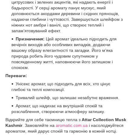
цитрусових і зелених акцентів, які надають енергії і
бадьорості. У серці аромату панує мускус, який
доповнюється акордами деревини і східних прянощів,
надаючи глибини і чуттєвості. Завершується шлейфом з
ніжних нот амбри і ванілі, що створює теплий і
запам’ятовуваний ефект.
Призначення:
Цей аромат ідеально підходить для
вечірніх виходів або особливих випадків, додаючи
вашому образу елегантності та загадки. Його м’яка
природа робить його чудовим супутником у
повсякденному житті, наповнюючи його затишком і
спокоєм.
Переваги:
Унісекс аромат, що підходить для всіх, хто цінує
глибокі та теплі композиції.
Тривалий шлейф, що залишає незабутнє враження.
Аромат, що надихає на внутрішній спокій та
розслаблення, створюючи атмосферу затишку.
Відкрийте для себе таємницю тепла з
Attar Collection Musk
Kashmir
. Замовляйте на
aromatic.com.ua
і насолоджуйтеся
ароматом, який дарує спокій та гармонію в кожній нотці.