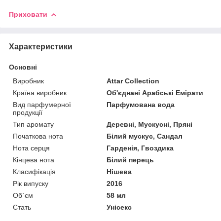
Приховати
Характеристики
Основні
Виробник
Attar Collection
Країна виробник
Об'єднані Арабські Емірати
Вид парфумерної
Парфумована вода
продукції
Тип аромату
Деревні, Мускусні, Пряні
Початкова нота
Білий мускус, Сандал
Нота серця
Гарденія, Гвоздика
Кінцева нота
Білий перець
Класифікація
Нішева
Рік випуску
2016
Об`єм
58 мл
Стать
Унісекс