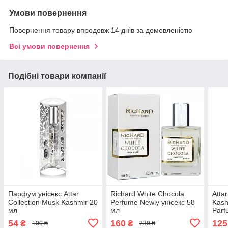
Умови повернення
Повернення товару впродовж 14 днів за домовленістю
Всі умови повернення
Подібні товари компанії
Парфум унісекс Attar
Richard White Chocola
Atta
Collection Musk Kashmir 20
Perfume Newly унісекс 58
Kash
мл
мл
Parf
54
160
125
₴
₴
100 ₴
230 ₴