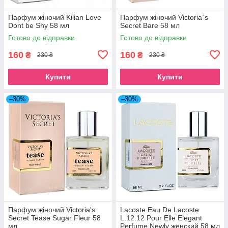
Парфум жіночий Kilian Love
Парфум жіночий Victoria`s
Dont be Shy 58 мл
Secret Bare 58 мл
Готово до відправки
Готово до відправки
160
160
₴
₴
230 ₴
230 ₴
Купити
Купити
–30%
–30%
Парфум жіночий Victoria's
Lacoste Eau De Lacoste
Secret Tease Sugar Fleur 58
L.12.12 Pour Elle Elegant
мл
Perfume Newly женский 58 мл