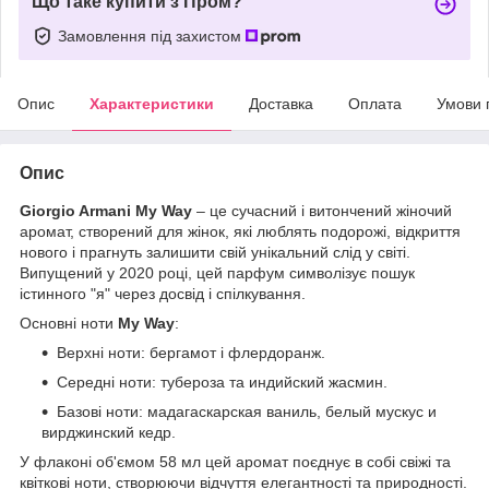
Що таке купити з Пром?
Замовлення під захистом
Опис
Характеристики
Доставка
Оплата
Умови 
Опис
Giorgio Armani My Way
– це сучасний і витончений жіночий
аромат, створений для жінок, які люблять подорожі, відкриття
нового і прагнуть залишити свій унікальний слід у світі.
Випущений у 2020 році, цей парфум символізує пошук
істинного "я" через досвід і спілкування.
Основні ноти
My Way
:
Верхні ноти: бергамот і флердоранж.
Середні ноти: тубероза та индийский жасмин.
Базові ноти: мадагаскарская ваниль, белый мускус и
вирджинский кедр.
У флаконі об'ємом 58 мл цей аромат поєднує в собі свіжі та
квіткові ноти, створюючи відчуття елегантності та природності.