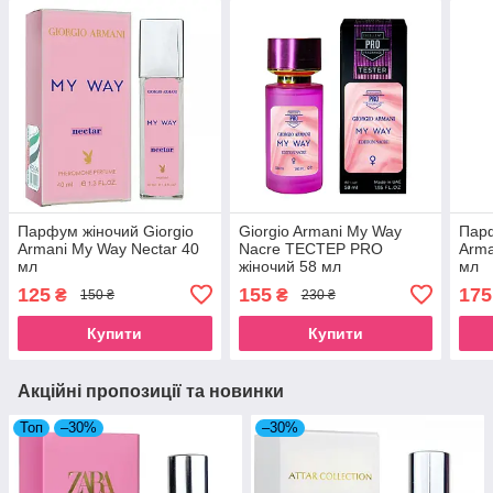
Парфум жіночий Giorgio
Giorgio Armani My Way
Парф
Armani My Way Nectar 40
Nacre ТЕСТЕР PRO
Arma
мл
жіночий 58 мл
мл
125
155
175
₴
₴
150 ₴
230 ₴
Купити
Купити
Акційні пропозиції та новинки
Топ
–30%
–30%