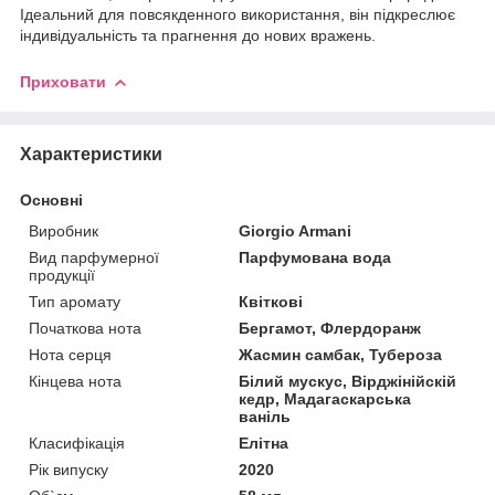
Ідеальний для повсякденного використання, він підкреслює
індивідуальність та прагнення до нових вражень.
Приховати
Характеристики
Основні
Виробник
Giorgio Armani
Вид парфумерної
Парфумована вода
продукції
Тип аромату
Квіткові
Початкова нота
Бергамот, Флердоранж
Нота серця
Жасмин самбак, Тубероза
Кінцева нота
Білий мускус, Вірджінійскій
кедр, Мадагаскарська
ваніль
Класифікація
Елітна
Рік випуску
2020