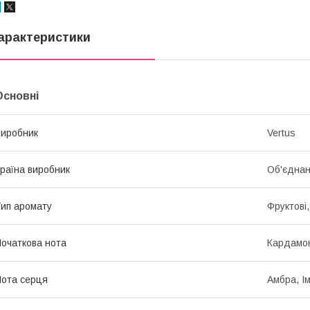
арактеристики
Основні
иробник
Vertus
раїна виробник
Об'єднан
ип аромату
Фруктові,
очаткова нота
Кардамон
ота серця
Амбра, І