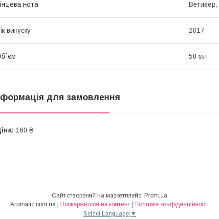
інцева нота
Ветивер,
ік випуску
2017
б`єм
58 мл
нформація для замовлення
іна:
160 ₴
Сайт створений на маркетплейсі
Prom.ua
Aromatic.com.ua |
Поскаржитися на контент
|
Політика конфіденційності
Select Language
▼