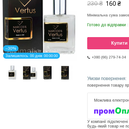
160 ₴
230 ₴
Мінімальна сума замов
Готово до відправки
Купити
–30%
Залишилось
0
0
днів
0
0
0
0
0
0
+380 (66) 279-74-34
повернення товару п
У компанії підключені
будь-який товар не п