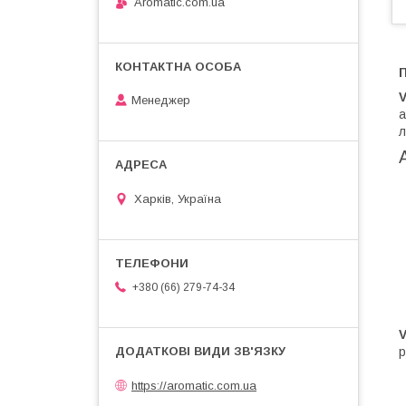
Aromatic.com.ua
П
V
Менеджер
а
л
Харків, Україна
+380 (66) 279-74-34
V
р
https://aromatic.com.ua