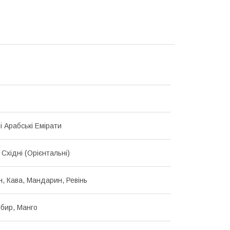
і Арабські Емірати
 Східні (Орієнтальні)
, Кава, Мандарин, Ревінь
мбир, Манго