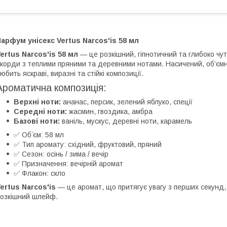
арфум унісекс Vertus Narcos'is 58 мл
ertus Narcos'is 58 мл
— це розкішний, гіпнотичний та глибоко чу
корди з теплими пряними та деревними нотами. Насичений, об’ємн
юбить яскраві, виразні та стійкі композиції.
Ароматична композиція:
Верхні ноти:
ананас, персик, зелений яблукo, спеції
Середні ноти:
жасмин, гвоздика, амбра
Базові ноти:
ваніль, мускус, деревні ноти, карамель
✅ Обʼєм: 58 мл
✅ Тип аромату: східний, фруктовий, пряний
✅ Сезон: осінь / зима / вечір
✅ Призначення: вечірній аромат
✅ Флакон: скло
ertus Narcos'is
— це аромат, що притягує увагу з перших секунд
озкішний шлейф.