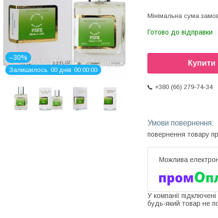
Мінімальна сума замов
Готово до відправки
–30%
Купити
Залишилось
0
0
днів
0
0
0
0
0
0
+380 (66) 279-74-34
повернення товару п
У компанії підключені
будь-який товар не п