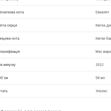
очаткова нота
Евкаліпт
ота серця
Квітка ди
інцева нота
Квітки б
ласифікація
Мас марк
ік випуску
2022
б`єм
58 мл
тать
Унісекс