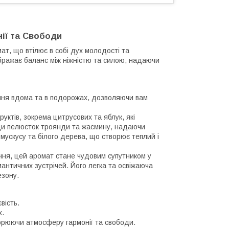
онії та Свободи
мат, що втілює в собі дух молодості та
ображає баланс між ніжністю та силою, надаючи
ання вдома та в подорожах, дозволяючи вам
ктів, зокрема цитрусових та яблук, які
рди пелюсток троянди та жасмину, надаючи
мускусу та білого дерева, що створює теплий і
ня, цей аромат стане чудовим супутником у
мантичних зустрічей. Його легка та освіжаюча
езону.
вість.
х.
ворюючи атмосферу гармонії та свободи.