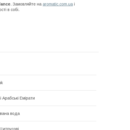
alance
. Замовляйте на
aromatic.com.ua
і
ті в собі.
nk
і Арабські Емірати
вана вода
 Цитрусові