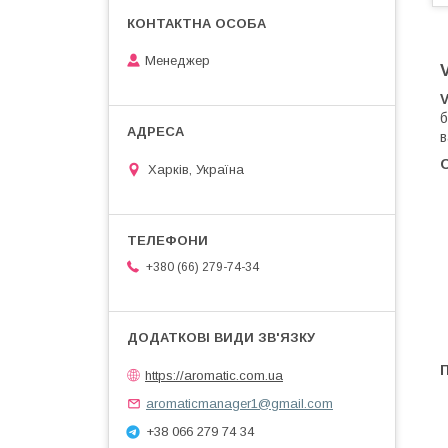
Менеджер
V
б
в
О
Харків, Україна
+380 (66) 279-74-34
https://aromatic.com.ua
aromaticmanager1@gmail.com
+38 066 279 74 34