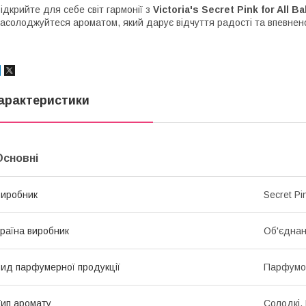
ідкрийте для себе світ гармонії з
Victoria's Secret Pink for All B
асолоджуйтеся ароматом, який дарує відчуття радості та впевненос
арактеристики
Основні
иробник
Secret Pi
раїна виробник
Об'єднан
ид парфумерної продукції
Парфумо
ип аромату
Солодкі,