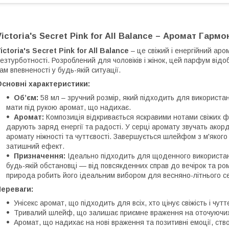
Victoria's Secret Pink for All Balance – Аромат Гарм
ictoria's Secret Pink for All Balance
– це свіжий і енергійний аро
езтурботності. Розроблений для чоловіків і жінок, цей парфум від
ам впевненості у будь-якій ситуації.
сновні характеристики:
Обʼєм:
58 мл – зручний розмір, який підходить для використ
мати під рукою аромат, що надихає.
Аромат:
Композиція відкривається яскравими нотами свіжих фру
дарують заряд енергії та радості. У серці аромату звучать ако
аромату ніжності та чуттєвості. Завершується шлейфом з м'якого 
затишний ефект.
Призначення:
Ідеально підходить для щоденного використан
будь-якій обстановці — від повсякденних справ до вечірок та ро
природа робить його ідеальним вибором для весняно-літнього с
Переваги:
Унісекс аромат, що підходить для всіх, хто цінує свіжість і чуттє
Тривалий шлейф, що залишає приємне враження на оточуючи
Аромат, що надихає на нові враження та позитивні емоції, ст