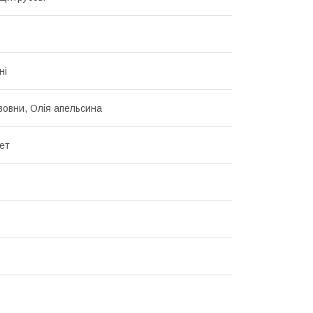
ні
авовни, Олія апельсина
ет