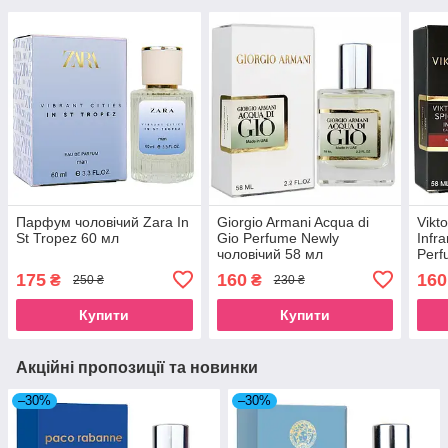
Парфум чоловічий Zara In
Giorgio Armani Acqua di
Vikt
St Tropez 60 мл
Gio Perfume Newly
Infr
чоловічий 58 мл
Perf
мл
175
160
160
₴
₴
250 ₴
230 ₴
Купити
Купити
Акційні пропозиції та новинки
–30%
–30%