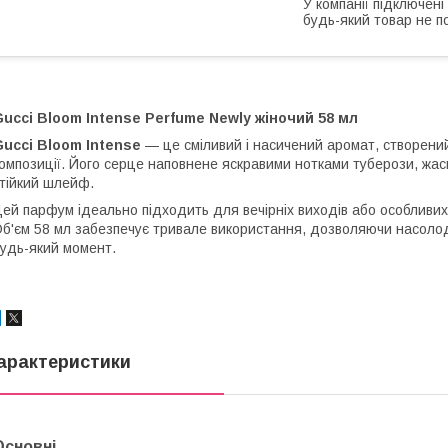
У компанії підключені
будь-який товар не п
ucci Bloom Intense Perfume Newly жіночий 58 мл
ucci Bloom Intense
— це сміливий і насичений аромат, створений д
омпозиції. Його серце наповнене яскравими нотками туберози, жасми
тійкий шлейф.
ей парфум ідеально підходить для вечірніх виходів або особливих 
б'єм 58 мл забезпечує тривале використання, дозволяючи насол
удь-який момент.
арактеристики
Основні