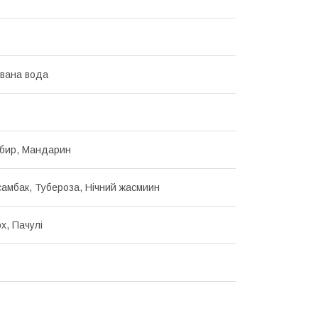
вана вода
мбир, Мандарин
амбак, Тубероза, Нічний жасмиин
х, Пачулі