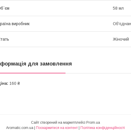
б`єм
58 мл
раїна виробник
Об'єднан
тать
Жіночий
нформація для замовлення
іна:
160 ₴
Сайт створений на маркетплейсі
Prom.ua
Aromatic.com.ua |
Поскаржитися на контент
|
Політика конфіденційності