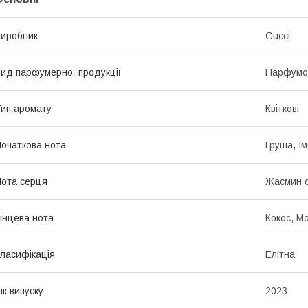
иробник
Gucci
ид парфумерної продукції
Парфумо
ип аромату
Квіткові
очаткова нота
Груша, І
ота серця
Жасмин с
інцева нота
Кокос, Мо
ласифікація
Елітна
ік випуску
2023