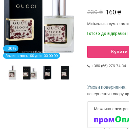
160 ₴
230 ₴
Мінімальна сума замов
Готово до відправки
–30%
Купити
Залишилось
0
0
днів
0
0
0
0
0
0
+380 (66) 279-74-34
повернення товару п