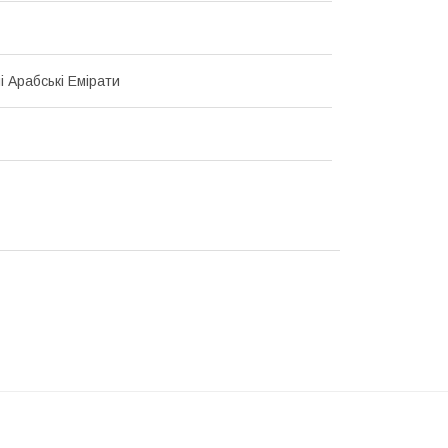
і Арабські Емірати