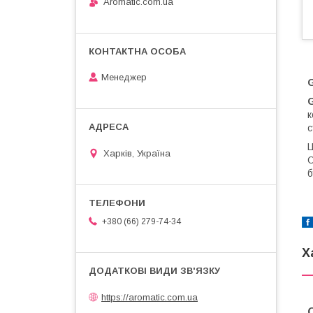
Aromatic.com.ua
Менеджер
G
G
к
с
Ц
Харків, Україна
О
б
+380 (66) 279-74-34
Х
https://aromatic.com.ua