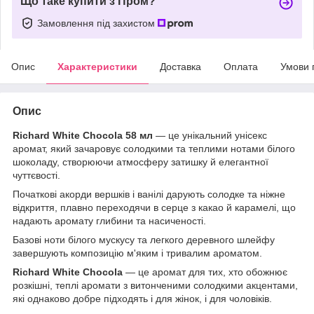
Що таке купити з Пром?
Замовлення під захистом
Опис
Характеристики
Доставка
Оплата
Умови 
Опис
Richard White Chocola 58 мл
— це унікальний унісекс
аромат, який зачаровує солодкими та теплими нотами білого
шоколаду, створюючи атмосферу затишку й елегантної
чуттєвості.
Початкові акорди вершків і ванілі дарують солодке та ніжне
відкриття, плавно переходячи в серце з какао й карамелі, що
надають аромату глибини та насиченості.
Базові ноти білого мускусу та легкого деревного шлейфу
завершують композицію м'яким і тривалим ароматом.
Richard White Chocola
— це аромат для тих, хто обожнює
розкішні, теплі аромати з витонченими солодкими акцентами,
які однаково добре підходять і для жінок, і для чоловіків.