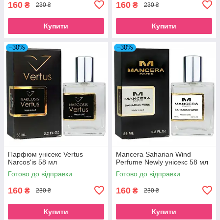
160
160
₴
₴
230 ₴
230 ₴
Купити
Купити
–30%
–30%
Парфюм унісекс Vertus
Mancera Saharian Wind
Narcos'is 58 мл
Perfume Newly унісекс 58 мл
Готово до відправки
Готово до відправки
160
160
₴
₴
230 ₴
230 ₴
Купити
Купити