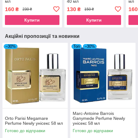
мл
40 мл
мл
160
130
160
₴
₴
230 ₴
150 ₴
Купити
Купити
Акційні пропозиції та новинки
–30%
Топ
–30%
Marc-Antoine Barrois
Orto Parisi Megamare
Ganymede Perfume Newly
Perfume Newly унісекс 58 мл
унісекс 58 мл
Готово до відправки
Готово до відправки