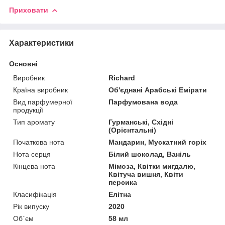
Приховати
Характеристики
Основні
Виробник
Richard
Країна виробник
Об'єднані Арабські Емірати
Вид парфумерної
Парфумована вода
продукції
Тип аромату
Гурманські, Східні
(Орієнтальні)
Початкова нота
Мандарин, Мускатний горіх
Нота серця
Білий шоколад, Ваніль
Кінцева нота
Мімоза, Квітки мигдалю,
Квітуча вишня, Квіти
персика
Класифікація
Елітна
Рік випуску
2020
Об`єм
58 мл