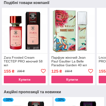
Подібні товари компанії
Zara Frosted Cream
Парфум жіночий Jean
Lnco
ТЕСТЕР PRO жіночий 58
Paul Gaultier La Belle
PRO 
мл
Paradise Garden 40 мл
155
125
155
₴
₴
230 ₴
150 ₴
Купити
Купити
Акційні пропозиції та новинки
–33%
–33%