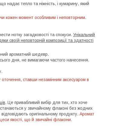
що надає тепло та ніжність, і кумарину, який
лячи кожен момент особливим і неповторним.
ести нотку загадковості та спокуси.
Унікальний
дяки своїй неповторній композиції та здатності
рний ароматний шедевр.
усього дня, не вимагаючи частого нанесення.
у.
у оточення, ставши незамінним аксесуаром в
щів
. Це привабливий вибір для тих, хто хоче
остачаються у звичайному флаконі без жодних
ю відповідають оригінальному продукту.
Аромат
цеси якості, що й звичайні флакони.