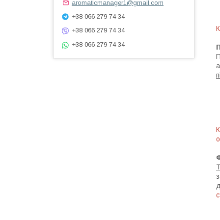
aromaticmanager1@gmail.com
+38 066 279 74 34
К
+38 066 279 74 34
+38 066 279 74 34
П
а
п
К
о
Т
з
д
с