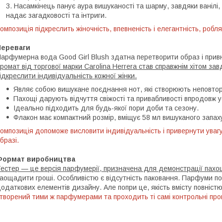
Насамкінець панує аура вишуканості та шарму, завдяки ванілі, 
надає загадковості та інтриги.
омпозиція підкреслить жіночність, впевненість і елегантність, роб
Переваги
арфумерна вода Good Girl Blush здатна перетворити образ і привн
ромат від торгової марки Carolina Herrera став справжнім хітом зав
ідкреслити індивідуальність кожної жінки.
Являє собою вишукане поєднання нот, які створюють неповто
Пахощі дарують відчуття свіжості та привабливості впродовж 
Ідеально підходить для будь-якої пори доби та сезону.
Флакон має компактний розмір, вміщує 58 мл вишуканого запах
омпозиція допоможе висловити індивідуальність і привернути уваг
бразі.
Формат виробництва
естер — це версія парфумерії, призначена для демонстрації пахо
аощадити гроші. Особливістю є відсутність паковання. Парфуми п
одаткових елементів дизайну. Але попри це, якість вмісту повніст
творений тими ж парфумерами та проходить ті самі контрольні про