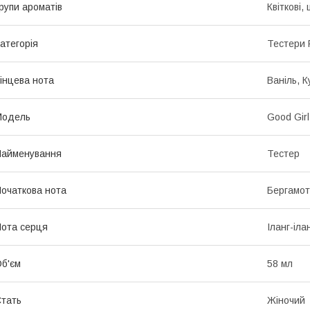
рупи ароматів
Квіткові,
атегорія
Тестери 
інцева нота
Ваніль, 
Мoдель
Good Girl
Найменування
Тестер
очаткова нота
Бергамот
ота серця
Іланг-іла
б'єм
58 мл
тать
Жіночий