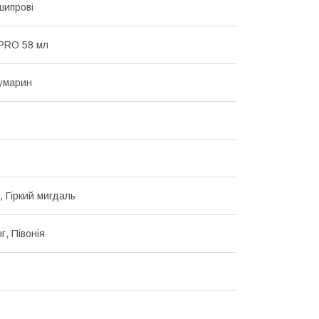
 шипрові
PRO 58 мл
Кумарин
, Гіркий мигдаль
нг, Півонія