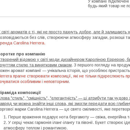
У компанії підключені
будь-який товар не п
 світі ароматів є ті, які не просто пахнуть добре, але й залишають
озповідаються без слів, створюючи атмосферу загадки, розкоші та
ренда Carolina Herrera.
Коротке про компанію
творений відомою у світі моди дизайнером Кароліною Еррерою, бр
очуттям стилю та винятковим смаком
. З першого погляду на продук
ожен аромат компанії — унікальна історія, що уособлює пристрасть,
errera прагне створювати композиції, які не тільки підкреслюють 
очуватися особливим і неповторним.
іраміда композиції
лова "стиль", "смішність", "елегантність" — ці атрибути так чудов
авряд чи можна знайти інші слова, які змогли передати всю глибин
оргової марки Carolina Herrera — це свято сміливості, яке перетв
Перше враження подарує нота бергамоту — свіжа, енергійна т
У серці чекає гармонія іланг-ілангу та півонії. Букет створює 
атмосферу теплом і романтикою.