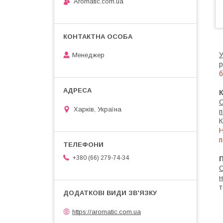
Aromatic.com.ua
У
Менеджер
р
б
С
Харків, Україна
п
К
H
п
+380 (66) 279-74-34
П
С
н
т
https://aromatic.com.ua