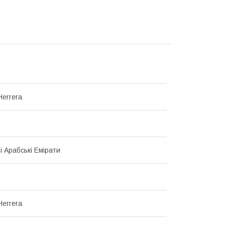
Herrera
і Арабські Емірати
Herrera