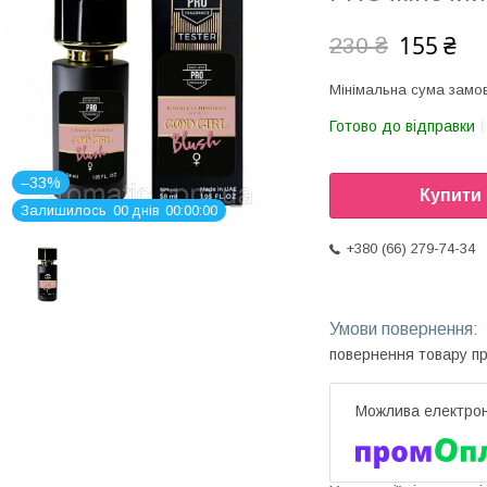
155 ₴
230 ₴
Мінімальна сума замов
Готово до відправки
–33%
Купити
Залишилось
0
0
днів
0
0
0
0
0
0
+380 (66) 279-74-34
повернення товару п