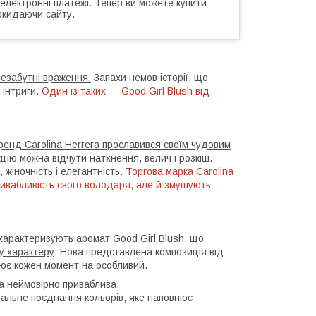
 електронні платежі. Тепер ви можете купити
окидаючи сайту.
 незабутні враження.
Запахи немов історії, що
 інтриги.
Один із таких — Good Girl Blush від
енд Carolina Herrera прославився своїм чудовим
цію можна відчути натхнення, велич і розкіш.
 жіночність і елегантність.
Торгова марка Carolina
привабливість свого володаря, але й змушують
о характеризують аромат Good Girl Blush, що
у характеру
. Нова представлена композиція від
орює кожен момент на особливий.
а неймовірно приваблива.
ідеальне поєднання кольорів, яке наповнює