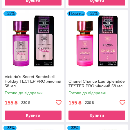
Купити
Купити
–33%
Новинка
–33%
Victoria's Secret Bombshell
Holiday ТЕСТЕР PRO жіночий
Chanel Chance Eau Splendide
58 мл
TESTER PRO жіночий 58 мл
Готово до відправки
Готово до відправки
155
155
₴
₴
230 ₴
230 ₴
Купити
Купити
–33%
–33%