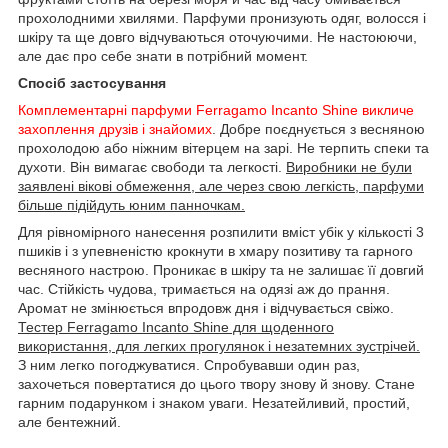
прохолодними хвилями. Парфуми пронизують одяг, волосся і
шкіру та ще довго відчуваються оточуючими. Не настоюючи,
але дає про себе знати в потрібний момент.
Спосіб застосування
Комплементарні парфуми Ferragamo Incanto Shine викличе
захоплення друзів і знайомих
. Добре поєднується з весняною
прохолодою або ніжним вітерцем на зарі. Не терпить спеки та
духоти. Він вимагає свободи та легкості.
Виробники не були
заявлені вікові обмеження, але через свою легкість, парфуми
більше підійдуть юним панночкам.
Для рівномірного нанесення розпилити вміст убік у кількості 3
пшиків і з упевненістю крокнути в хмару позитиву та гарного
весняного настрою. Проникає в шкіру та не залишає її довгий
час. Стійкість чудова, тримається на одязі аж до прання.
Аромат не змінюється впродовж дня і відчувається свіжо.
Тестер Ferragamo Incanto Shine для щоденного
використання, для легких прогулянок і незатемних зустрічей.
З ним легко погоджуватися. Спробувавши один раз,
захочеться повертатися до цього твору знову й знову. Стане
гарним подарунком і знаком уваги. Незатейливий, простий,
але бентежний.