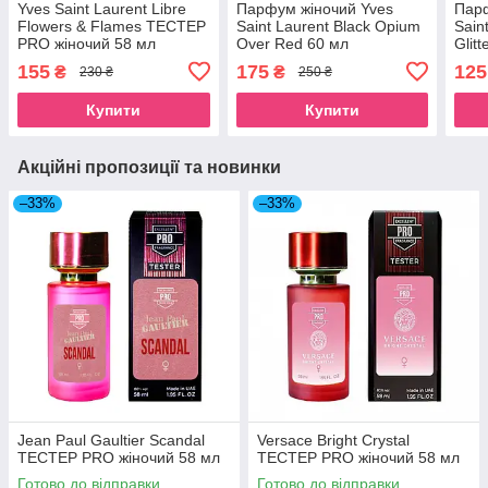
Yves Saint Laurent Libre
Парфум жіночий Yves
Парф
Flowers & Flames ТЕСТЕР
Saint Laurent Black Opium
Sain
PRO жіночий 58 мл
Over Red 60 мл
Glit
155
175
125
₴
₴
230 ₴
250 ₴
Купити
Купити
Акційні пропозиції та новинки
–33%
–33%
Jean Paul Gaultier Scandal
Versace Bright Crystal
ТЕСТЕР PRO жіночий 58 мл
ТЕСТЕР PRO жіночий 58 мл
Готово до відправки
Готово до відправки