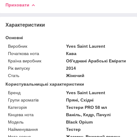
Приховати
Характеристики
Основні
Виробник
Yves Saint Laurent
Початкова нота
Кава
Країна виробник
Об'єднані Арабські Емірати
Рік випуску
2014
Стать
Жіночий
Користувальницькі характеристики
Бренд
Yves Saint Laurent
Групи ароматів
Пряні, Східні
Категорія
Тестери PRO 58 мл
Кінцева нота
Ваніль, Кедр, Пачулі
Мoдель
Black Opium
Найменування
Тестер
Нота серця
Жасмин, Рожевий перець