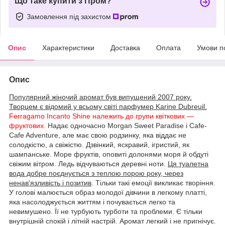
Що таке купити з Пром?
Замовлення під захистом
Опис
Характеристики
Доставка
Оплата
Умови п
Опис
Популярний жіночий аромат був випущений 2007 року.
Творцем є відомий у всьому світі парфумер Karine Dubreuil.
Ferragamo Incanto Shine належить до групи квіткових —
фруктових.
Надає одночасно Morgan Sweet Paradise і Cafe-
Cafe Adventure, але має свою родзинку, яка віддає не
солодкістю, а свіжістю. Дзвінкий, яскравий, ігристий, як
шампанське. Море фруктів, оповиті долонями моря й обдуті
свіжим вітром. Ледь відчуваються деревні ноти.
Ця туалетна
вода добре поєднується з теплою порою року, через
ненав'язливість і позитив
. Тільки такі емоції викликає творіння.
У голові малюється образ молодої дівчини в легкому платті,
яка насолоджується життям і почувається легко та
невимушено. Її не турбують турботи та проблеми. Є тільки
внутрішній спокій і літній настрій. Аромат легкий і не пригнічує.