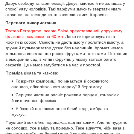
Дарує свободу та гарні емоції. Дивує, хвилює й не залишає у
спокої уяву чоловіків. Такі парфуми змусить звертати увагу
оточення на господиню та захоплюватися її красою.
Переваги використання
Тестер Ferragamo Incanto Shine представлений у зручному
флаконі з розливом на 60 мл.
Легко використовувати та
носити із собою. Ємність не дасть змогу пролитися вмісту, а
зручний пульверизатор дозує без надлишків. Аромат немов
кольорова веселка, що рясніє фруктами та квітами. Потрапиш
в емоційний сад із квітів і фруктів, у якому таїться багато
секретів. Це немов загубитися на час у просторі.
Піраміда цікава та казкова:
Розкриття композиції починається зі соковитого
ананаса, обволікального маракуї й бергамоту.
Серцева частина рясніє рожевим перцем, конвалією
й витонченою фрезією.
У базовій ноті акомпанює білий кедр, амбра та
мускус.
Фруктовий коктейль переважає над квітковим. Але не нудотно,
не солодко. Усе в міру та приємно. Таке відчуття, ніби ваза з
фруктами стоїть на березі моря й час від часу омивається