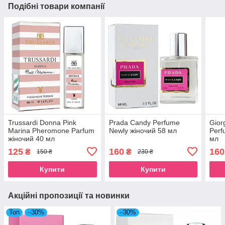
Подібні товари компанії
Trussardi Donna Pink
Prada Candy Perfume
Gior
Marina Pheromone Parfum
Newly жіночий 58 мл
Perf
жіночий 40 мл
мл
125
160
160
₴
₴
150 ₴
230 ₴
Купити
Купити
Акційні пропозиції та новинки
Топ
–30%
–30%