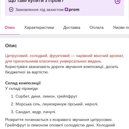
Що таке купити з Пром?
Замовлення під захистом
Опис
Характеристики
Доставка
Оплата
Умови п
Опис
Цитрусовий, солодкий, фруктовий — чарівний жіночий аромат,
для прихильників класичних універсальних видань
.
Користувачі зазначають дороге звучання композиції, досить
бюджетної за вартістю.
Склад композиції
У складі піраміди:
Сорбет, диня, лимон, грейпфрут.
Морська сіль, леукокринум гірський, неролі.
Сандал, кедр, пачулі.
Розкриття починається з яскравого звучання цитрусових.
Грейпфрут із лимоном оповиті солодкістю дині. Холодний