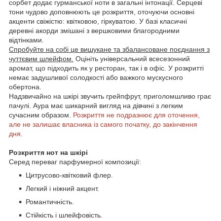
сорбет додає гурманської ноти в загальні інтонації. Серцеві
тони чудово доповнюють це розкриття, оточуючи основні
акценти свіжістю: квітковою, гіркуватою. У базі класичні
деревні акорди змішані з вершковими благородними
відтінками.
Спробуйте на собі це вишукане та збалансоване поєднання з
чуттєвим шлейфом.
Оцініть універсальний всесезонний
аромат, що підходить як у ресторан, так і в офіс. У розкритті
немає задушливої солодкості або важкого мускусного
обертона.
Надзвичайно на шкірі звучить грейпфрут, приголомшливо грає
пачулі. Аура має шикарний вигляд на дівчині з легким
сучасним образом.
Розкриття не подразнює для оточення,
але не залишає власника із самого початку, до закінчення
дня.
Розкриття нот на шкірі
Серед переваг парфумерної композиції:
Цитрусово-квітковий флер.
Легкий і ніжний акцент.
Романтичність.
Стійкість і шлейфовість.