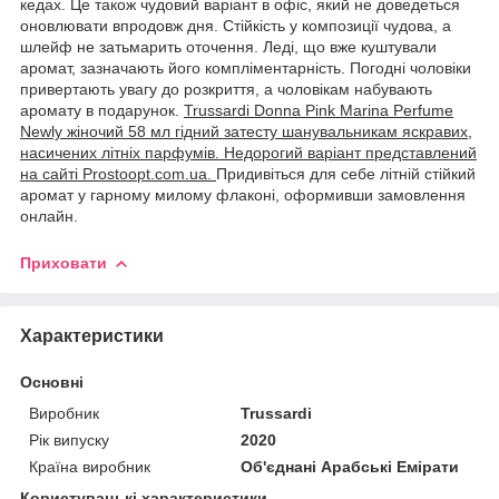
кедах. Це також чудовий варіант в офіс, який не доведеться
оновлювати впродовж дня. Стійкість у композиції чудова, а
шлейф не затьмарить оточення. Леді, що вже куштували
аромат, зазначають його компліментарність. Погодні чоловіки
привертають увагу до розкриття, а чоловікам набувають
аромату в подарунок.
Trussardi Donna Pink Marina Perfume
Newly жіночий 58 мл гідний затесту шанувальникам яскравих,
насичених літніх парфумів. Недорогий варіант представлений
на сайті Prostoopt.com.ua.
Придивіться для себе літній стійкий
аромат у гарному милому флаконі, оформивши замовлення
онлайн.
Приховати
Характеристики
Основні
Виробник
Trussardi
Рік випуску
2020
Країна виробник
Об'єднані Арабські Емірати
Користувацькі характеристики