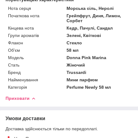
Нота серця
Морська сіль, Неролі
Початкова нота
Грейпфрут, Диня, Лимон,
Сорбет
Кінцева нота
Кедр, Пачулі, Сандал
Групи ароматів
Зелені, Квіткові
Флакон
Стекло
Об'єм
58 мл
Мoдель
Donna Pink Marina
Стать
Жіночий
Бренд
Trussardi
Найменування
Мини парфюм
Категорія
Perfume Newly 58 мл
Приховати
Умови доставки
Доставка здійснюється тільки по передоплаті.