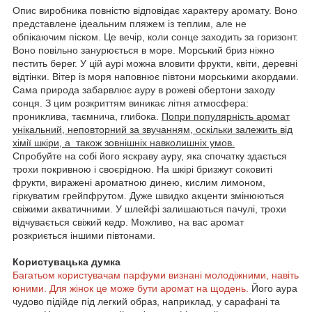
Опис виробника повністю відповідає характеру аромату. Воно
представлене ідеальним пляжем із теплим, але не
обпікаючим піском. Це вечір, коли сонце заходить за горизонт.
Воно повільно занурюється в море. Морський бриз ніжно
пестить берег. У цій аурі можна вловити фрукти, квіти, деревні
відтінки. Вітер із моря наповнює півтони морськими акордами.
Сама природа забарвлює ауру в рожеві обертони заходу
сонця. З цим розкриттям виникає літня атмосфера:
прониклива, таємнича, глибока.
Попри популярність аромат
унікальний, неповторний за звучанням, оскільки залежить від
хімії шкіри, а також зовнішніх навколишніх умов.
Спробуйте на собі його яскраву ауру, яка спочатку здається
трохи покривною і своєрідною. На шкірі бризжут соковиті
фрукти, виражені ароматною динею, кислим лимоном,
гіркуватим грейпфрутом. Дуже швидко акценти змінюються
свіжими акватичними. У шлейфі залишаються пачулі, трохи
відчувається свіжий кедр. Можливо, на вас аромат
розкриється іншими півтонами.
Користувацька думка
Багатьом користувачам парфуми визнані молодіжними, навіть
юними. Для жінок це може бути аромат на щодень.
Його аура
чудово підійде під легкий образ, наприклад, у сарафані та