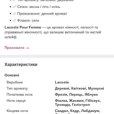
✅ Сезон: весна / літо / осінь
✅ Призначення: денний аромат
✅ Флакон: скло
Lacoste Pour Femme
— це аромат ніжності, легкості та
справжньої жіночності, що залишає витончений та чистий
шлейф.
Приховати
Характеристики
Основні
Виробник
Lacoste
Тип аромату
Деревні, Квіткові, Мускусні
Початкова нота
Фрезія, Перець, Яблуко
Нота серця
Фіалка, Жасмин, Гібіскус,
Троянда, Геліотроп
Кінцева нота
Сандал, Кедр, Лабданум,