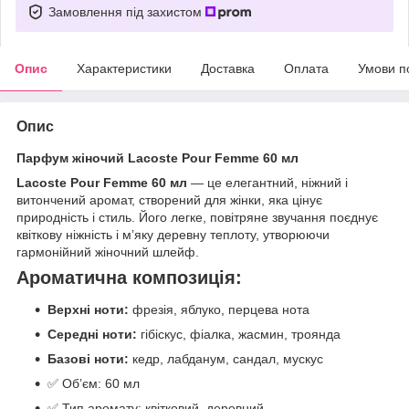
Замовлення під захистом
Опис
Характеристики
Доставка
Оплата
Умови п
Опис
Парфум жіночий Lacoste Pour Femme 60 мл
Lacoste Pour Femme 60 мл
— це елегантний, ніжний і
витончений аромат, створений для жінки, яка цінує
природність і стиль. Його легке, повітряне звучання поєднує
квіткову ніжність і м’яку деревну теплоту, утворюючи
гармонійний жіночний шлейф.
Ароматична композиція:
Верхні ноти:
фрезія, яблуко, перцева нота
Середні ноти:
гібіскус, фіалка, жасмин, троянда
Базові ноти:
кедр, лабданум, сандал, мускус
✅ Обʼєм: 60 мл
✅ Тип аромату: квітковий, деревний