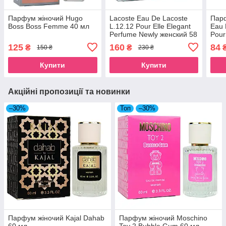
Парфум жіночий Hugo
Lacoste Eau De Lacoste
Пар
Boss Boss Femme 40 мл
L.12.12 Pour Elle Elegant
Eau 
Perfume Newly женский 58
Pour
мл
125
160
84
₴
₴
150 ₴
230 ₴
Купити
Купити
Акційні пропозиції та новинки
–30%
Топ
–30%
Парфум жіночий Kajal Dahab
Парфум жіночий Moschino
60 мл
Toy 2 Bubble Gum 60 мл