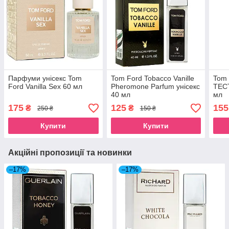
Парфуми унісекс Tom
Tom Ford Tobacco Vanille
Tom 
Ford Vanilla Sex 60 мл
Pheromone Parfum унісекс
ТЕСТ
40 мл
мл
175
125
155
₴
₴
250 ₴
150 ₴
Купити
Купити
Акційні пропозиції та новинки
–17%
–17%