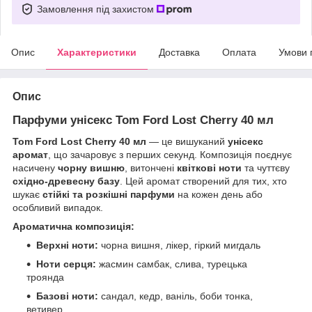
Замовлення під захистом
Опис
Характеристики
Доставка
Оплата
Умови 
Опис
Парфуми унісекс Tom Ford Lost Cherry 40 мл
Tom Ford Lost Cherry 40 мл
— це вишуканий
унісекс
аромат
, що зачаровує з перших секунд. Композиція поєднує
насичену
чорну вишню
, витончені
квіткові ноти
та чуттєву
східно-древесну базу
. Цей аромат створений для тих, хто
шукає
стійкі та розкішні парфуми
на кожен день або
особливий випадок.
Ароматична композиція:
Верхні ноти:
чорна вишня, лікер, гіркий мигдаль
Ноти серця:
жасмин самбак, слива, турецька
троянда
Базові ноти:
сандал, кедр, ваніль, боби тонка,
ветивер