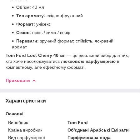
Обʼєм:
40 мл
Тип аромату:
східно-фруктовий
Формат:
унісекс
Сезон:
осінь / зима / вечір
Переваги:
зручний формат, стійкість, яскравий
аромат
Tom Ford Lost Cherry 40 мл
— це ідеальний вибір для тих,
хто хоче насолоджуватись
люксовою парфумерією
в
компактному, але ефектному форматі.
Приховати
Характеристики
Основні
Виробник
Tom Ford
Країна виробник
Об'єднані Арабські Емірати
Вид парфумерної
Парфумована вода