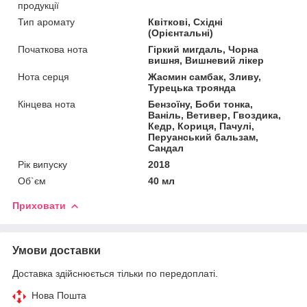
продукції
Тип аромату
Квіткові, Східні
(Орієнтальні)
Початкова нота
Гіркий мигдаль, Чорна
вишня, Вишневий лікер
Нота серця
Жасмин самбак, Зливу,
Турецька троянда
Кінцева нота
Бензоїну, Боби тонка,
Ваніль, Ветивер, Гвоздика,
Кедр, Кориця, Пачулі,
Перуанський бальзам,
Сандал
Рік випуску
2018
Об`єм
40 мл
Приховати
Умови доставки
Доставка здійснюється тільки по передоплаті.
Нова Пошта