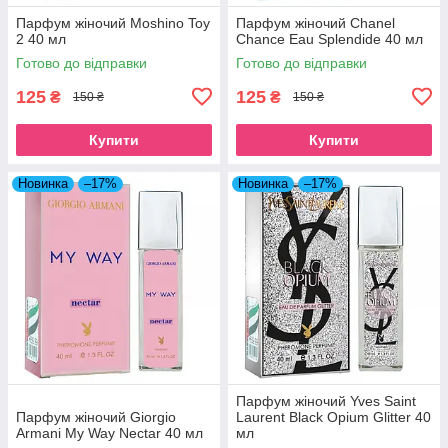
Парфум жіночий Moshino Toy
Парфум жіночий Chanel
2 40 мл
Chance Eau Splendide 40 мл
Готово до відправки
Готово до відправки
125
125
₴
₴
150 ₴
150 ₴
Купити
Купити
Новинка
–17%
Новинка
–17%
Парфум жіночий Yves Saint
Парфум жіночий Giorgio
Laurent Black Opium Glitter 40
Armani My Way Nectar 40 мл
мл