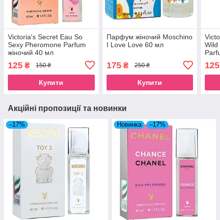
Victoria's Secret Eau So
Парфум жіночий Moschino
Vict
Sexy Pheromone Parfum
I Love Love 60 мл
Wild
жіночий 40 мл
Parf
125
175
125
₴
₴
150 ₴
250 ₴
Купити
Купити
Акційні пропозиції та новинки
–17%
Новинка
–17%