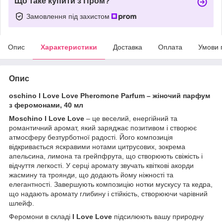
Що таке купити з Пром?
Замовлення під захистом
Опис
Характеристики
Доставка
Оплата
Умови 
Опис
oschino I Love Love Pheromone Parfum – жіночий парфум
з феромонами, 40 мл
Moschino I Love Love
– це веселий, енергійний та
романтичний аромат, який заряджає позитивом і створює
атмосферу безтурботної радості. Його композиція
відкривається яскравими нотами цитрусових, зокрема
апельсина, лимона та грейпфрута, що створюють свіжість і
відчуття легкості. У серці аромату звучать квіткові акорди
жасмину та троянди, що додають йому ніжності та
елегантності. Завершують композицію нотки мускусу та кедра,
що надають аромату глибину і стійкість, створюючи чарівний
шлейф.
Феромони в складі
I Love Love
підсилюють вашу природну