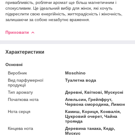
привабливість, роблячи аромат ще більш магнетичним і
спокусливим. Це ідеальний вибір для жінок, які хочуть
підкреслити свою енергійність, життєрадісність і жіночність,
залишаючи за собою незабутнє враження.
Приховати
Характеристики
Основні
Виробник
Moschino
Вид парфумерної
Туалетна вода
продукції
Тип аромату
Деревні, Квіткові, Мускусні
Початкова нота
Апельсин, Грейпфрут,
Червона смородина, Лимон
Нота серця
Камиш, Кориця, Конвалія,
Цукровий очерет, Чайна
троянда
Кінцева нота
Деревина танака, Кедр,
Мускус