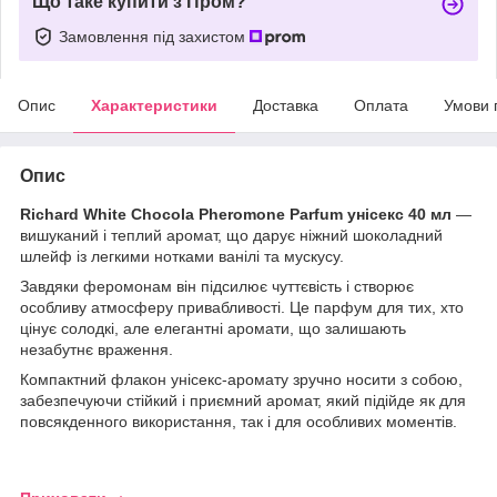
Що таке купити з Пром?
Замовлення під захистом
Опис
Характеристики
Доставка
Оплата
Умови 
Опис
Richard White Chocola Pheromone Parfum унісекс 40 мл
—
вишуканий і теплий аромат, що дарує ніжний шоколадний
шлейф із легкими нотками ванілі та мускусу.
Завдяки феромонам він підсилює чуттєвість і створює
особливу атмосферу привабливості. Це парфум для тих, хто
цінує солодкі, але елегантні аромати, що залишають
незабутнє враження.
Компактний флакон унісекс-аромату зручно носити з собою,
забезпечуючи стійкий і приємний аромат, який підійде як для
повсякденного використання, так і для особливих моментів.