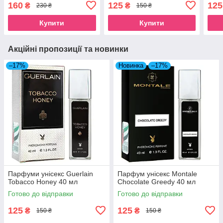
160
125
125
₴
₴
230 ₴
150 ₴
Купити
Купити
Акційні пропозиції та новинки
–17%
Новинка
–17%
Парфуми унісекс Guerlain
Парфум унісекс Montale
Tobacco Honey 40 мл
Chocolate Greedy 40 мл
Готово до відправки
Готово до відправки
125
125
₴
₴
150 ₴
150 ₴