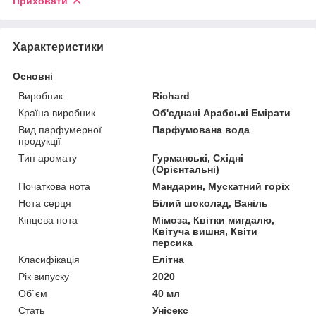
Приховати
Характеристики
Основні
Виробник
Richard
Країна виробник
Об'єднані Арабські Емірати
Вид парфумерної
Парфумована вода
продукції
Тип аромату
Гурманські, Східні
(Орієнтальні)
Початкова нота
Мандарин, Мускатний горіх
Нота серця
Білий шоколад, Ваніль
Кінцева нота
Мімоза, Квітки мигдалю,
Квітуча вишня, Квіти
персика
Класифікація
Елітна
Рік випуску
2020
Об`єм
40 мл
Стать
Унісекс