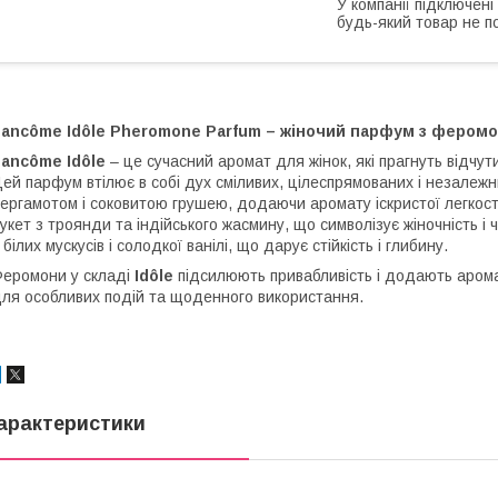
У компанії підключені
будь-який товар не п
Lancôme Idôle Pheromone Parfum – жіночий парфум з феромо
ancôme Idôle
– це сучасний аромат для жінок, які прагнуть відчут
ей парфум втілює в собі дух сміливих, цілеспрямованих і незалежн
ергамотом і соковитою грушею, додаючи аромату іскристої легкості
укет з троянди та індійського жасмину, що символізує жіночність 
 білих мускусів і солодкої ванілі, що дарує стійкість і глибину.
еромони у складі
Idôle
підсилюють привабливість і додають арома
ля особливих подій та щоденного використання.
арактеристики