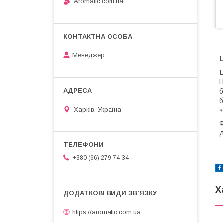
Aromatic.com.ua
Менеджер
L
Ц
б
б
Харків, Україна
з
Ф
д
+380 (66) 279-74-34
Х
https://aromatic.com.ua