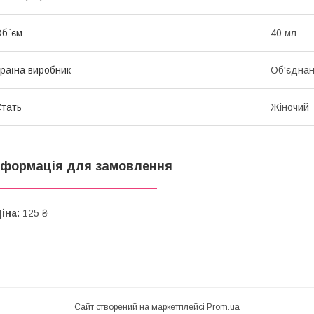
б`єм
40 мл
раїна виробник
Об'єднан
тать
Жіночий
нформація для замовлення
іна:
125 ₴
Сайт створений на маркетплейсі
Prom.ua