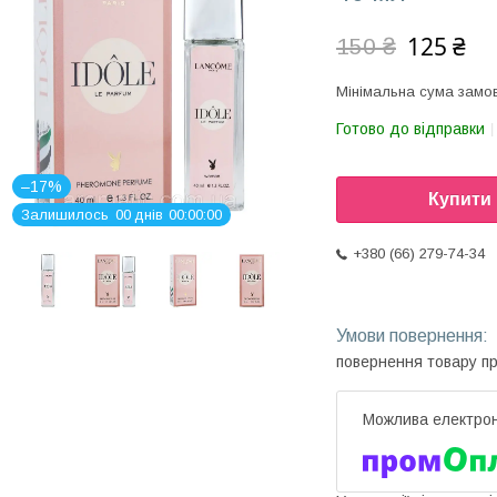
125 ₴
150 ₴
Мінімальна сума замов
Готово до відправки
–17%
Купити
Залишилось
0
0
днів
0
0
0
0
0
0
+380 (66) 279-74-34
повернення товару п