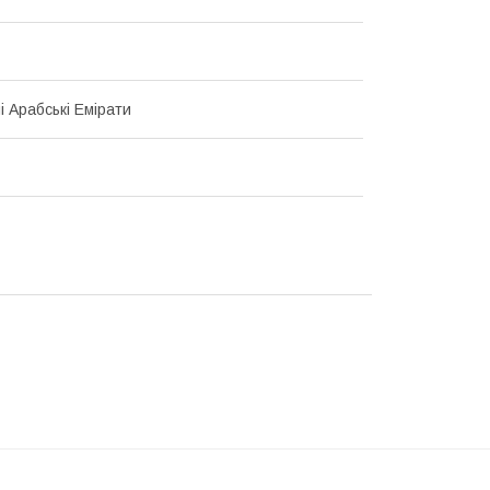
і Арабські Емірати