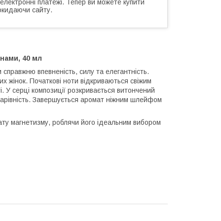
 електронні платежі. Тепер ви можете купити
окидаючи сайту.
нами, 40 мл
и справжню впевненість, силу та елегантність.
их жінок. Початкові ноти відкриваються свіжим
. У серці композиції розкривається витончений
і чарівність. Завершується аромат ніжним шлейфом
ту магнетизму, роблячи його ідеальним вибором