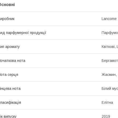
Основні
иробник
Lancome
ид парфумерної продукції
Парфумо
ип аромату
Квіткові,
очаткова нота
Бергамот
ота серця
Жасмин,
інцева нота
Білий мус
ласифікація
Елітна
ік випуску
2019