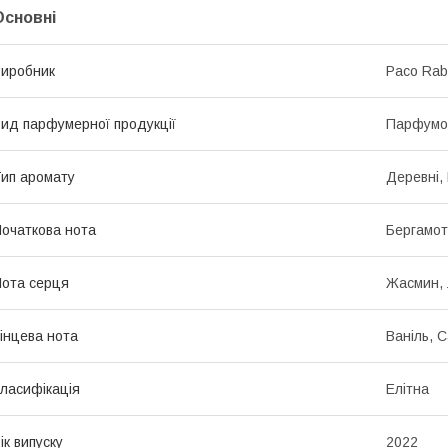
Основні
иробник
Paco Ra
ид парфумерної продукції
Парфумо
ип аромату
Деревні, 
очаткова нота
Бергамот
ота серця
Жасмин, 
інцева нота
Ваніль, 
ласифікація
Елітна
ік випуску
2022