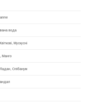
banne
вана вода
Квіткові, Мускусні
, Манго
Ладан, Олібанум
Сандал