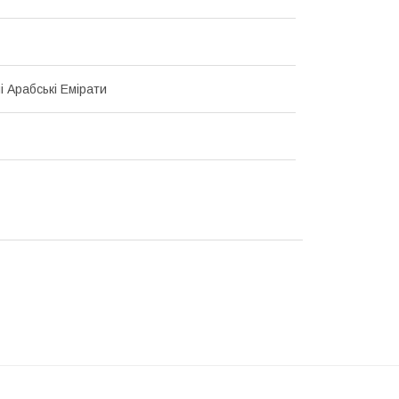
і Арабські Емірати