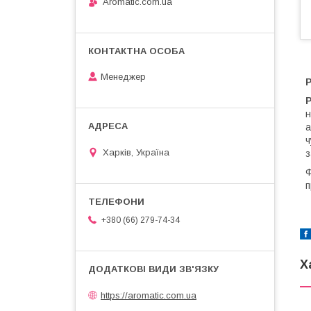
Aromatic.com.ua
Менеджер
н
а
ч
Харків, Україна
з
Ф
п
+380 (66) 279-74-34
Х
https://aromatic.com.ua