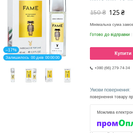
125 ₴
150 ₴
Мінімальна сума замов
Готово до відправки
–17%
Купити
Залишилось
0
0
днів
0
0
0
0
0
0
+380 (66) 279-74-34
повернення товару п