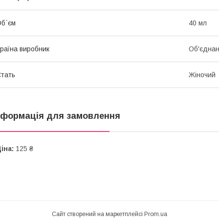
б`єм
40 мл
раїна виробник
Об'єднан
тать
Жіночий
нформація для замовлення
іна:
125 ₴
Сайт створений на маркетплейсі
Prom.ua