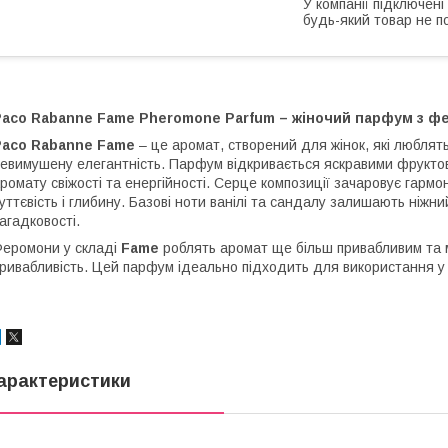
У компанії підключені
будь-який товар не п
Paco Rabanne Fame Pheromone Parfum – жіночий парфум з ф
Paco Rabanne Fame
– це аромат, створений для жінок, які люблять
евимушену елегантність. Парфум відкривається яскравими фрукто
ромату свіжості та енергійності. Серце композиції зачаровує гарм
уттєвість і глибину. Базові ноти ванілі та сандалу залишають ніж
агадковості.
еромони у складі
Fame
роблять аромат ще більш привабливим та м
ривабливість. Цей парфум ідеально підходить для використання у п
арактеристики