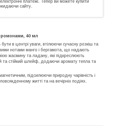
 електронні платежі. Тепер ви можете купити
окидаючи сайту.
еромонами, 40 мл
 бути в центрі уваги, втілюючи сучасну розкіш та
вими нотами манго і бергамота, що надають
онією жасмину та ладану, які підкреслюють
ний та стійкий шлейф, додаючи аромату тепла та
агнетичним, підсилюючи природну чарівність і
овсякденному житті та на вечірніх подіях.