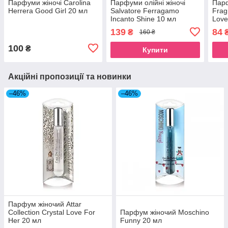
Парфуми жіночі Carolina
Парфуми олійні жіночі
Парф
Herrera Good Girl 20 мл
Salvatore Ferragamo
Frag
Incanto Shine 10 мл
Love
139
84
₴
160 ₴
100
₴
Купити
Акційні пропозиції та новинки
–46%
–46%
Парфум жіночий Attar
Collection Crystal Love For
Парфум жіночий Moschino
Her 20 мл
Funny 20 мл