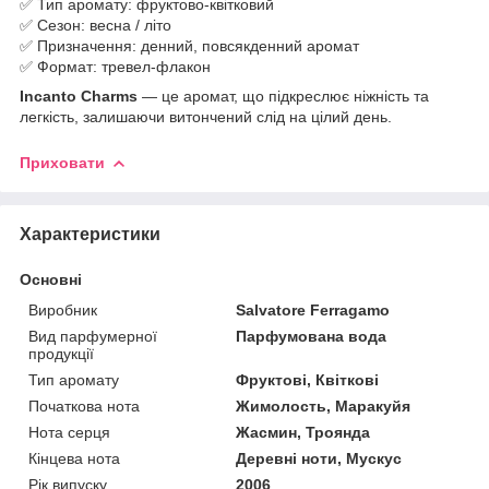
✅ Тип аромату: фруктово-квітковий
✅ Сезон: весна / літо
✅ Призначення: денний, повсякденний аромат
✅ Формат: тревел-флакон
Incanto Charms
— це аромат, що підкреслює ніжність та
легкість, залишаючи витончений слід на цілий день.
Приховати
Характеристики
Основні
Виробник
Salvatore Ferragamo
Вид парфумерної
Парфумована вода
продукції
Тип аромату
Фруктові, Квіткові
Початкова нота
Жимолость, Маракуйя
Нота серця
Жасмин, Троянда
Кінцева нота
Деревні ноти, Мускус
Рік випуску
2006