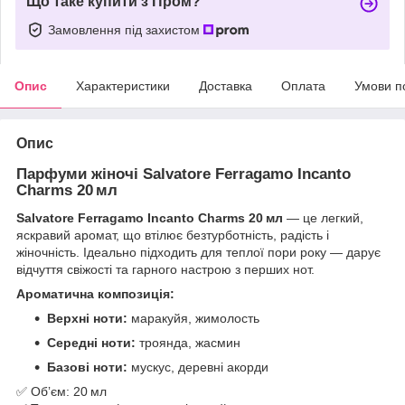
Що таке купити з Пром?
Замовлення під захистом
Опис
Характеристики
Доставка
Оплата
Умови п
Опис
Парфуми жіночі Salvatore Ferragamo Incanto
Charms 20 мл
Salvatore Ferragamo Incanto Charms 20 мл
— це легкий,
яскравий аромат, що втілює безтурботність, радість і
жіночність. Ідеально підходить для теплої пори року — дарує
відчуття свіжості та гарного настрою з перших нот.
Ароматична композиція:
Верхні ноти:
маракуйя, жимолость
Середні ноти:
троянда, жасмин
Базові ноти:
мускус, деревні акорди
✅ Обʼєм: 20 мл