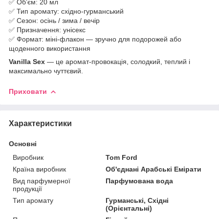
✅ Обʼєм: 20 мл
✅ Тип аромату: східно-гурманський
✅ Сезон: осінь / зима / вечір
✅ Призначення: унісекс
✅ Формат: міні-флакон — зручно для подорожей або
щоденного використання
Vanilla Sex
— це аромат-провокація, солодкий, теплий і
максимально чуттєвий.
Приховати
Характеристики
Основні
Виробник
Tom Ford
Країна виробник
Об'єднані Арабські Емірати
Вид парфумерної
Парфумована вода
продукції
Тип аромату
Гурманські, Східні
(Орієнтальні)