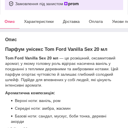
Замовлення під захистом
Опис
Характеристики
Доставка
Оплата
Умови п
Опис
Парфум унісекс Tom Ford Vanilla Sex 20 мл
Tom Ford Vanilla Sex 20 мл
— це розкішний, оксамитовий
аромат, у якому головну роль відіграє насичена ваніль у
поєднанні з теплими деревними та амбровими нотами. Цей
парфум огортає чуттєвістю й залишає глибокий солодкий
шлейф. Підійде для впевнених у собі людей, які цінують
інтенсивні аромати.
Ароматична композиція:
Верхні ноти: ваніль, ром
Середні ноти: амбра, жасмин
Базові ноти: сандал, мускус, боби тонка, деревні
акорди