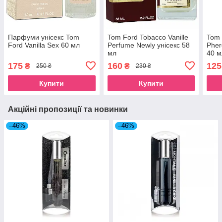
Парфуми унісекс Tom
Tom Ford Tobacco Vanille
Tom 
Ford Vanilla Sex 60 мл
Perfume Newly унісекс 58
Pher
мл
40 м
175
160
125
₴
₴
250 ₴
230 ₴
Купити
Купити
Акційні пропозиції та новинки
–46%
–46%