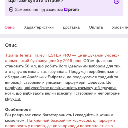
Що таке купити з Пром?
Замовлення під захистом
Опис
Характеристики
Доставка
Оплата
Умови п
Опис
Tiziana Terenzi Halley TESTER PRO — це вишуканий унісекс-
аромат, який був випущений у 2019 році.
Об'єм флакона
становить 58 мл, що робить його ідеальним вибором для тих,
хто цінує як якість, так і зручність. Продукція виробляється в
об'єднаних Арабських Еміратах, де поєднуються традиції та
інновації, створюючи унікальні парфумерні шедеври.
Це
парфуми, які уособлює нескінченність космосу, об'єднуючи
ноти, що відбивають велич всесвіту, і створюючи неповторне
відчуття.
Особливості
Він розкриває свою багатогранність і складність із кожним
моментом.
Натхненний безкрайнім космосом, ці парфуми
переносять у простір, де дива природи переплітаються з