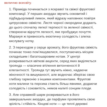
величчю всесвіту.
Піраміда починається з яскравої та свіжої фруктової
композиції. У перших акордах звучить соковитий і
підбадьорливий лимон, який відразу наповнює повітря
цитрусовою свіжістю. Листя чорної смородини додають
до цього спочатку легкої терпкості та зеленої свіжості,
створюючи відчуття легкості, яке пробуджує почуття.
Маракуя ж привносить екзотичну солодкість і злегка
кислувату нотку.
З переходом у серце аромату, його фруктова свіжість
починає тонко пом'якшуватися, поступаючись місцем
складнішим і багатошаровим нотам. У центрі
розкриваються квіткові акценти, серед яких виділяється
троянда — класичне втілення витонченості й
елегантності. Троянда тут звучить ніжно, надаючи
жіночності та вишуканості, але водночас зберігає свою
глибоку гармонію з іншими компонентами. Фруктові
ноти малини та персика стають більш явними, додаючи
солодкість і соковитість, немов налиті сонцем плоди.
Але справжній шарм розкривається в його
завершальних акордах, де парфуми проявляють свою
зрілість і стійкість. Кінцеві ноти — це теплі деревні