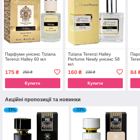
Парфуми унісекс Tiziana
Tiziana Terenzi Halley
Парф
Terenzi Halley 60 мл
Perfume Newly унісекс 58
Tere
мл
175
160
84
₴
₴
250 ₴
230 ₴
Купити
Купити
Акційні пропозиції та новинки
–33%
–33%