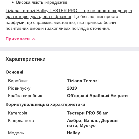
Висока якість інгредієнтів.
Tiziana Terenzi Halley TESTER PRO — це не просто шедевр, а
ціла історія, укладена в флаконі
. Це більше, ніж просто
парфуми, це справжнє мистецтво, яке принесе безліч
позитивних емоцій і захопливих поглядів оточення.
Приховати
Характеристики
Основні
Виробник
Tiziana Terenzi
Рік випуску
2019
Країна виробник
Об'єднані Арабські Емірати
Користувальницькі характеристики
Категорія
Тестери PRO 58 мл
Кінцева нота
Амбра, Ваніль, Деревні
ноти, Мускус
Мoдель
Halley