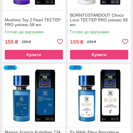
BORNTOSTANDOUT Choco
Moshino Toy 2 Pearl ТЕСТЕР
Loco ТЕСТЕР PRO унісекс 58
PRO унісекс 58 мл
мл
Готово до відправки
Готово до відправки
155
155
₴
₴
230 ₴
230 ₴
Купити
Купити
–33%
–33%
Maison Francis Kurkdjian 724
Ex Nihilo Fleur Narcotique