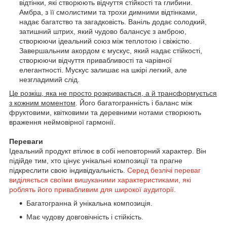
відтінки, які створюють відчуття стійкості та глибини.
Амбра, з її смолистими та трохи димними відтінками,
надає багатство та загадковість. Ваніль додає солодкий,
затишний штрих, який чудово балансує з амброю,
створюючи ідеальний союз між теплотою і свіжістю.
Завершальним акордом є мускус, який надає стійкості,
створюючи відчуття привабливості та чарівної
елегантності. Мускус залишає на шкірі легкий, але
незгладимий слід.
Це розкіш, яка не просто розкривається, а й трансформується
з кожним моментом
. Його багатогранність і баланс між
фруктовими, квітковими та деревними нотами створюють
враження неймовірної гармонії.
Переваги
Ідеальний продукт втілює в собі неповторний характер. Він
підійде тим, хто цінує унікальні композиції та прагне
підкреслити свою індивідуальність.
Серед безлічі переваг
виділяється своїми вишуканими характеристиками, які
роблять його привабливим для широкої аудиторії.
Багатогранна й унікальна композиція.
Має чудову довговічність і стійкість.