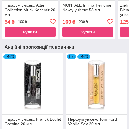
Парфум унісекс Attar
MONTALE Infinity Perfume
Ziel
Collection Musk Kashmir 20
Newly унісекс 58 мл
Blen
мл
уніс
54
160
125
₴
₴
100 ₴
230 ₴
Купити
Купити
Акційні пропозиції та новинки
–46%
Топ
–46%
Парфум унісекс Franck Boclet
Парфум унісекс Tom Ford
Cocaine 20 мл
Vanilla Sex 20 мл