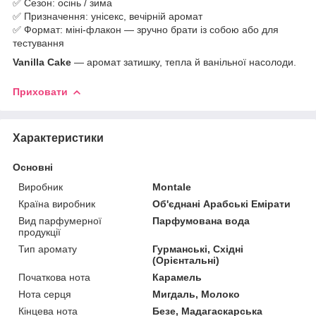
✅ Сезон: осінь / зима
✅ Призначення: унісекс, вечірній аромат
✅ Формат: міні-флакон — зручно брати із собою або для
тестування
Vanilla Cake
— аромат затишку, тепла й ванільної насолоди.
Приховати
Характеристики
Основні
Виробник
Montale
Країна виробник
Об'єднані Арабські Емірати
Вид парфумерної
Парфумована вода
продукції
Тип аромату
Гурманські, Східні
(Орієнтальні)
Початкова нота
Карамель
Нота серця
Мигдаль, Молоко
Кінцева нота
Безе, Мадагаскарська