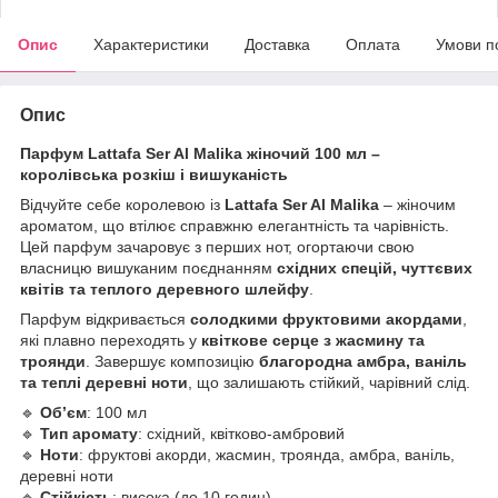
Опис
Характеристики
Доставка
Оплата
Умови п
Опис
Парфум Lattafa Ser Al Malika жіночий 100 мл –
королівська розкіш і вишуканість
Відчуйте себе королевою із
Lattafa Ser Al Malika
– жіночим
ароматом, що втілює справжню елегантність та чарівність.
Цей парфум зачаровує з перших нот, огортаючи свою
власницю вишуканим поєднанням
східних спецій, чуттєвих
квітів та теплого деревного шлейфу
.
Парфум відкривається
солодкими фруктовими акордами
,
які плавно переходять у
квіткове серце з жасмину та
троянди
. Завершує композицію
благородна амбра, ваніль
та теплі деревні ноти
, що залишають стійкий, чарівний слід.
🔹
Об’єм
: 100 мл
🔹
Тип аромату
: східний, квітково-амбровий
🔹
Ноти
: фруктові акорди, жасмин, троянда, амбра, ваніль,
деревні ноти
🔹
Стійкість
: висока (до 10 годин)