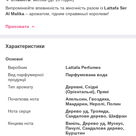
Випромінюйте впевненість та жіночність разом із
Lattafa Ser
Al Malika
– ароматом, гідним справжньої королеви!
Приховати
Характеристики
Основні
Виробник
Lattafa Perfumes
Вид парфумерної
Парфумована вода
продукції
Тип аромату
Деревні, Східні
(Орієнтальні), Пряні
Початкова нота
Апельсин, Гвоздика,
Мандарин, Неролі, Полин
Нота серця
Дерево уд, Троянда,
Сандалове дерево, Шафран
Кінцева нота
Ваніль, Дерево уд, Мускус,
Пачулі, Сандалове дерево,
Бурштин