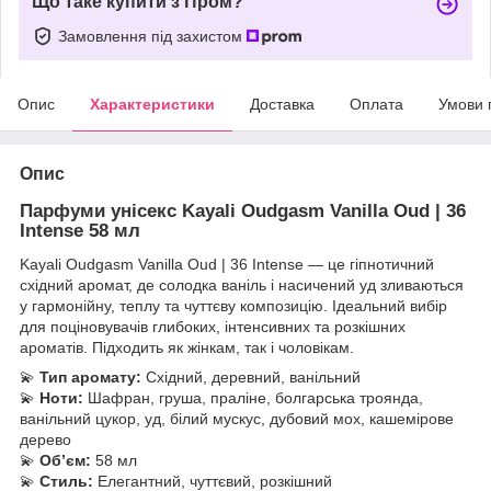
Що таке купити з Пром?
Замовлення під захистом
Опис
Характеристики
Доставка
Оплата
Умови 
Опис
Парфуми унісекс Kayali Oudgasm Vanilla Oud | 36
Intense 58 мл
Kayali Oudgasm Vanilla Oud | 36 Intense — це гіпнотичний
східний аромат, де солодка ваніль і насичений уд зливаються
у гармонійну, теплу та чуттєву композицію. Ідеальний вибір
для поціновувачів глибоких, інтенсивних та розкішних
ароматів. Підходить як жінкам, так і чоловікам.
💫
Тип аромату:
Східний, деревний, ванільний
💫
Ноти:
Шафран, груша, праліне, болгарська троянда,
ванільний цукор, уд, білий мускус, дубовий мох, кашемірове
дерево
💫
Обʼєм:
58 мл
💫
Стиль:
Елегантний, чуттєвий, розкішний