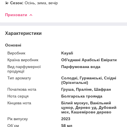
💫
Сезон:
Осінь, зима, вечір
Приховати
Характеристики
Основні
Виробник
Kayali
Країна виробник
Об'єднані Арабські Емірати
Вид парфумерної
Парфумована вода
продукції
Тип аромату
Солодкі, Гурманські, Східні
(Орієнтальні)
Початкова нота
Груша, Праліне, Шафран
Нота серця
Болгарська троянда
Кінцева нота
Білий мускус, Ванільний
цукор, Дерево уд, Дубовий
мох, Кашемірове дерево
Рік випуску
2023
Об`єм
58 мл