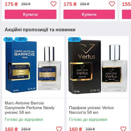
175
175
155
₴
₴
250 ₴
250 ₴
Купити
Купити
Акційні пропозиції та новинки
Топ
–30%
–30%
Marc-Antoine Barrois
Ganymede Perfume Newly
Парфюм унісекс Vertus
унісекс 58 мл
Narcos'is 58 мл
Готово до відправки
Готово до відправки
160
160
₴
₴
230 ₴
230 ₴