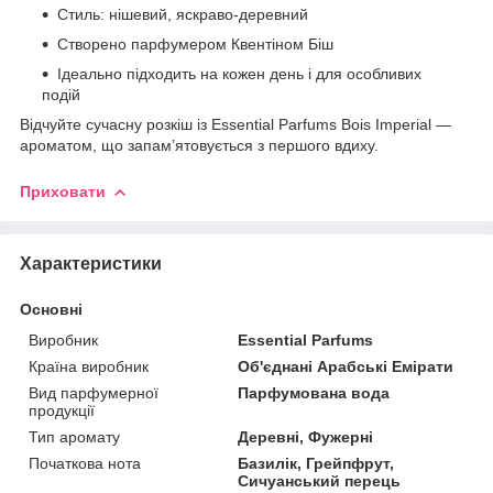
Стиль: нішевий, яскраво-деревний
Створено парфумером Квентіном Біш
Ідеально підходить на кожен день і для особливих
подій
Відчуйте сучасну розкіш із Essential Parfums Bois Imperial —
ароматом, що запам’ятовується з першого вдиху.
Приховати
Характеристики
Основні
Виробник
Essential Parfums
Країна виробник
Об'єднані Арабські Емірати
Вид парфумерної
Парфумована вода
продукції
Тип аромату
Деревні, Фужерні
Початкова нота
Базилік, Грейпфрут,
Сичуанський перець