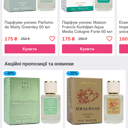
Парфуми унісекс Parfums
Парфум унісекс Maison
Esse
de Marly Greenley 60 мл
Francis Kurkdjian Aqua
Impe
Media Cologne Forte 60 мл
уніс
175
175
160
₴
₴
250 ₴
250 ₴
Купити
Купити
Акційні пропозиції та новинки
–30%
–30%