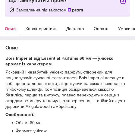
Що таке купити з Пром?
Замовлення під захистом
Опис
Характеристики
Доставка
Оплата
Умови п
Опис
Bois Imperial від Essential Parfums 60 мл — унісекс
аромат із характером
Яскравий і незабутній унісекс парфум, створений для
поціновувачів сучасної елегантності. Bois Imperial поєднує в
собі пряні та деревні ноти, акцентуючи на ексклюзивності та
глибокому шлейфі. Композиція розкривається свіжістю
базиліка, перцю та цитрусу, плавно переходить у серце з
акордом ветиверу та пачулі, а завершення — стійкий акцент
деревини Akigalawood і амброксану.
Особливості:
Обʼєм: 60 мл
Формат: унісекс