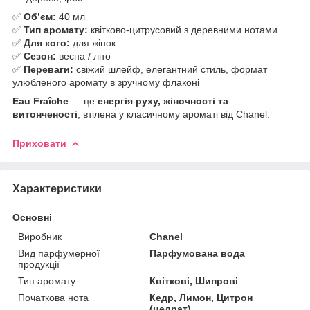
✅
Обʼєм:
40 мл
✅
Тип аромату:
квітково-цитрусовий з деревними нотами
✅
Для кого:
для жінок
✅
Сезон:
весна / літо
✅
Переваги:
свіжий шлейф, елегантний стиль, формат
улюбленого аромату в зручному флаконі
Eau Fraîche
— це
енергія руху, жіночності та
витонченості
, втілена у класичному ароматі від Chanel.
Приховати
Характеристики
Основні
Виробник
Chanel
Вид парфумерної
Парфумована вода
продукції
Тип аромату
Квіткові, Шипрові
Початкова нота
Кедр, Лимон, Цитрон
(цедрат)