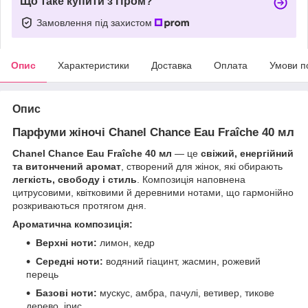
Що таке купити з Пром?
Замовлення під захистом
Опис
Характеристики
Доставка
Оплата
Умови п
Опис
Парфуми жіночі Chanel Chance Eau Fraîche 40 мл
Chanel Chance Eau Fraîche 40 мл
— це
свіжий, енергійний
та витончений аромат
, створений для жінок, які обирають
легкість, свободу і стиль
. Композиція наповнена
цитрусовими, квітковими й деревними нотами, що гармонійно
розкриваються протягом дня.
Ароматична композиція:
Верхні ноти:
лимон, кедр
Середні ноти:
водяний гіацинт, жасмин, рожевий
перець
Базові ноти:
мускус, амбра, пачулі, ветивер, тикове
дерево, ірис