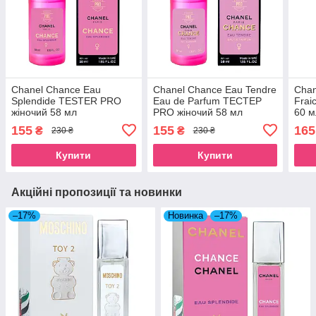
Chanel Chance Eau
Chanel Chance Eau Tendre
Chan
Splendide TESTER PRO
Eau de Parfum ТЕСТЕР
Frai
жіночий 58 мл
PRO жіночий 58 мл
60 м
155
155
165
₴
₴
230 ₴
230 ₴
Купити
Купити
Акційні пропозиції та новинки
–17%
Новинка
–17%