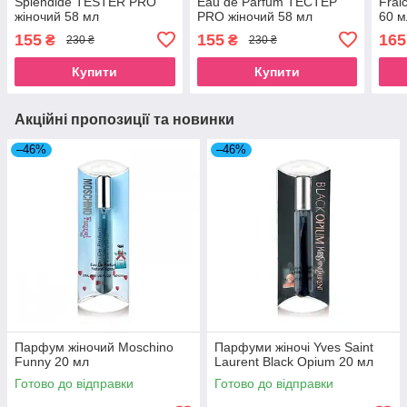
Splendide TESTER PRO
Eau de Parfum ТЕСТЕР
Frai
жіночий 58 мл
PRO жіночий 58 мл
60 м
155
155
165
₴
₴
230 ₴
230 ₴
Купити
Купити
Акційні пропозиції та новинки
–46%
–46%
Парфум жіночий Moschino
Парфуми жіночі Yves Saint
Funny 20 мл
Laurent Black Opium 20 мл
Готово до відправки
Готово до відправки