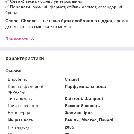
✅
Сезон:
весна / осінь / універсальний
✅
Переваги:
зручний формат, стійкий аромат, легендарний
бренд
Chanel Chance
— це
шанс бути особливою щодня
, аромат
для жінки, яка вміє ловити момент.
Приховати
Характеристики
Основні
Виробник
Chanel
Вид парфумерної
Парфумована вода
продукції
Тип аромату
Квіткові, Шипрові
Початкова нота
Рожевий перець
Нота серця
Жасмин, Ірис
Кінцева нота
Ваніль, Мускус, Пачулі
Рік випуску
2005