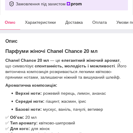
Замовлення під захистом
Опис
Характеристики
Доставка
Оплата
Умови п
Опис
Парфуми жіночі Chanel Chance 20 мл
Chanel Chance 20 мл
— це
елегантний жіночий аромат
,
що символізує
спонтанність, молодість і можливості
. Його
витончена композиція розкривається легкими квітково-
пряними нотами, залишаючи ніжний та вишуканий шлейф.
Ароматична композиція:
Верхні ноти:
рожевий перець, лимон, ананас
Середні ноти:
гіацинт, жасмин, ірис
Базові ноти:
мускус, ваніль, пачулі, ветивер
✅
Обʼєм:
20 мл
✅
Тип аромату:
квітково-шипровий
✅
Для кого:
для жінок