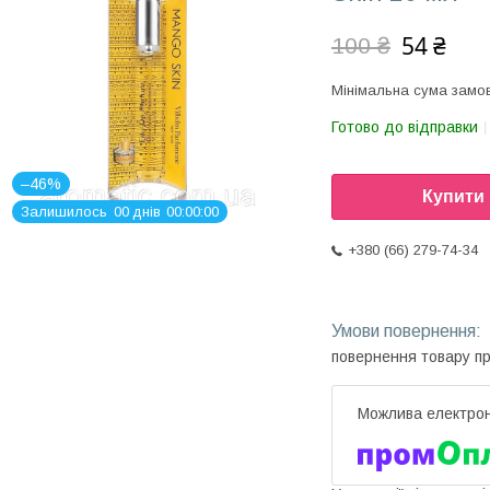
54 ₴
100 ₴
Мінімальна сума замов
Готово до відправки
–46%
Купити
Залишилось
0
0
днів
0
0
0
0
0
0
+380 (66) 279-74-34
повернення товару п