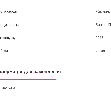
ота серця
Жасмин, 
інцева нота
Ваніль, П
ік випуску
2018
б`єм
20 мл
нформація для замовлення
іна:
54 ₴