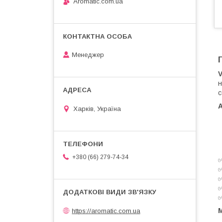
Aromatic.com.ua
Менеджер
V
н
с
Харків, Україна
+380 (66) 279-74-34
✅
✅
✅
✅
✅
https://aromatic.com.ua