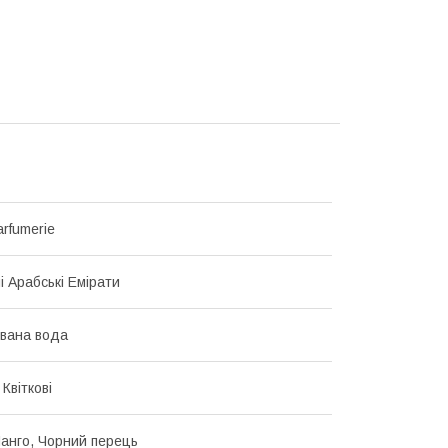
arfumerie
і Арабські Емірати
вана вода
 Квіткові
анго, Чорний перець