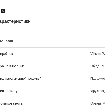
арактеристики
Основні
иробник
Vilhelm P
раїна виробник
Об'єднан
ид парфумерної продукції
Парфумо
ип аромату
Фруктові,
очаткова нота
Ожина, М