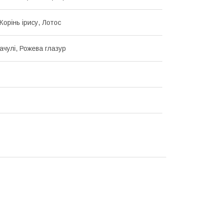
Корінь ірису, Лотос
ачулі, Рожева глазур