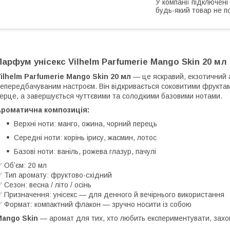
У компанії підключені
будь-який товар не п
Парфум унісекс Vilhelm Parfumerie Mango Skin 20 мл
ilhelm Parfumerie Mango Skin 20 мл
— це яскравий, екзотичний 
епередбачуваним настроєм. Він відкривається соковитими фруктам
ерце, а завершується чуттєвими та солодкими базовими нотами.
Ароматична композиція:
Верхні ноти: манго, ожина, чорний перець
Середні ноти: корінь ірису, жасмин, лотос
Базові ноти: ваніль, рожева глазур, пачулі
 Обʼєм: 20 мл
 Тип аромату: фруктово-східний
 Сезон: весна / літо / осінь
 Призначення: унісекс — для денного й вечірнього використання
 Формат: компактний флакон — зручно носити із собою
Mango Skin
— аромат для тих, хто любить експериментувати, захоп