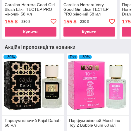
Carolina Herrera Good Girl
Carolina Herrera Very
Парф
Blush Elixir ТЕСТЕР PRO
Good Girl Elixir ТЕСТЕР
Herr
жіночий 58 мл
PRO жіночий 58 мл
Dra
155
155
175
₴
₴
230 ₴
230 ₴
Купити
Купити
Акційні пропозиції та новинки
–30%
Топ
–30%
Парфум жіночий Kajal Dahab
Парфум жіночий Moschino
60 мл
Toy 2 Bubble Gum 60 мл