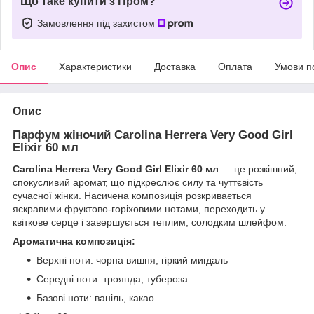
Що таке купити з Пром?
Замовлення під захистом
Опис
Характеристики
Доставка
Оплата
Умови п
Опис
Парфум жіночий Carolina Herrera Very Good Girl
Elixir 60 мл
Carolina Herrera Very Good Girl Elixir 60 мл
— це розкішний,
спокусливий аромат, що підкреслює силу та чуттєвість
сучасної жінки. Насичена композиція розкривається
яскравими фруктово-горіховими нотами, переходить у
квіткове серце і завершується теплим, солодким шлейфом.
Ароматична композиція:
Верхні ноти: чорна вишня, гіркий мигдаль
Середні ноти: троянда, тубероза
Базові ноти: ваніль, какао