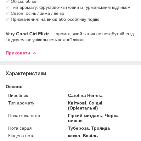
✅ Обʼєм: 60 мл
✅ Тип аромату: фруктово-квітковий із гурманським відтінком
✅ Сезон: осінь / зима / вечір
✅ Призначення: на вихід або особливу подію
Very Good Girl Elixir
— аромат, який залишає незабутній слід
і підкреслює унікальність кожної жінки.
Приховати
Характеристики
Основні
Виробник
Carolina Herrera
Тип аромату
Квіткові, Східні
(Орієнтальні)
Початкова нота
Гіркий мигдаль, Чорна
вишня
Нота серця
Тубероза, Троянда
Кінцева нота
какао, Ваніль