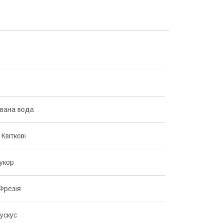
вана вода
 Квіткові
укор
Фрезія
ускус