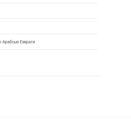
і Арабські Емірати