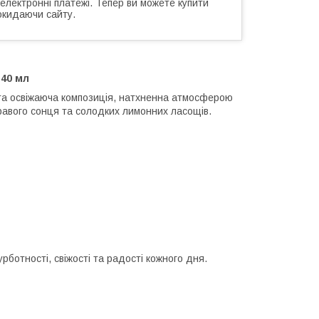
 електронні платежі. Тепер ви можете купити
окидаючи сайту.
 40 мл
та освіжаюча композиція, натхненна атмосферою
равого сонця та солодких лимонних ласощів.
рботності, свіжості та радості кожного дня.