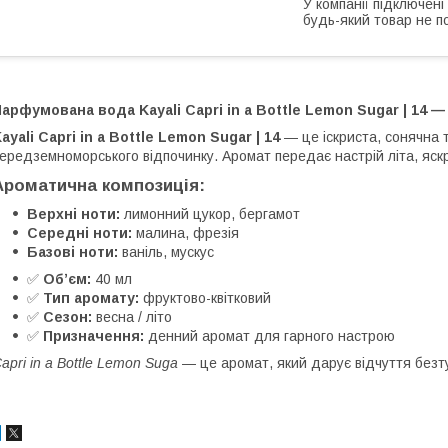
У компанії підключені
будь-який товар не п
арфумована вода Kayali Capri in a Bottle Lemon Sugar | 14 —
ayali Capri in a Bottle Lemon Sugar | 14
— це іскриста, сонячна 
ередземноморського відпочинку. Аромат передає настрій літа, яск
Ароматична композиція:
Верхні ноти:
лимонний цукор, бергамот
Середні ноти:
малина, фрезія
Базові ноти:
ваніль, мускус
✅
Обʼєм:
40 мл
✅
Тип аромату:
фруктово-квітковий
✅
Сезон:
весна / літо
✅
Призначення:
денний аромат для гарного настрою
apri in a Bottle Lemon Suga
— це аромат, який дарує відчуття безту