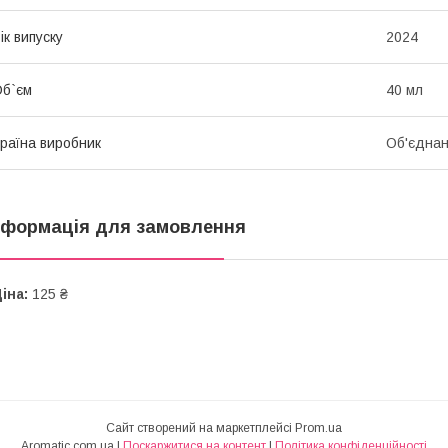
ік випуску
2024
б`єм
40 мл
раїна виробник
Об'єднан
нформація для замовлення
іна:
125 ₴
Сайт створений на маркетплейсі
Prom.ua
Aromatic.com.ua |
Поскаржитися на контент
|
Політика конфіденційності