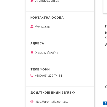
Aromatic.com.ua
П
Менеджер
K
с
Харків, Україна
+380 (66) 279-74-34
C
https://aromatic.com.ua