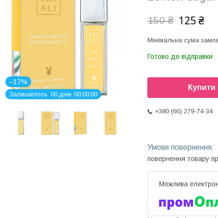
125 ₴
150 ₴
Мінімальна сума замов
Готово до відправки
–17%
Купити
Залишилось
0
0
днів
0
0
0
0
0
0
+380 (66) 279-74-34
повернення товару п