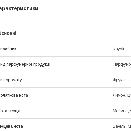
арактеристики
Основні
иробник
Kayali
ид парфумерної продукції
Парфумо
ип аромату
Фруктові,
очаткова нота
Лимон, Ц
ота серця
Малина, 
інцева нота
Ваніль, М