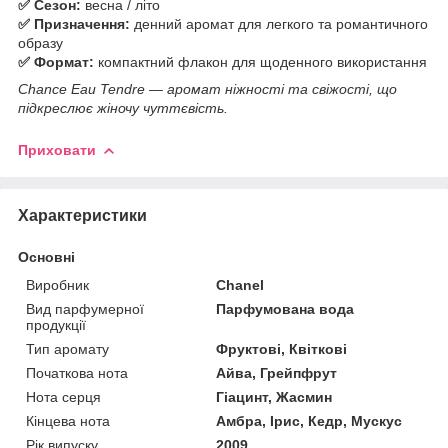
✅ Сезон:
весна / літо
✅ Призначення:
денний аромат для легкого та романтичного
образу
✅ Формат:
компактний флакон для щоденного використання
Chance Eau Tendre — аромат ніжності та свіжості, що
підкреслює жіночу чуттєвість.
Приховати
Характеристики
Основні
Виробник
Chanel
Вид парфумерної
Парфумована вода
продукції
Тип аромату
Фруктові, Квіткові
Початкова нота
Айва, Грейпфрут
Нота серця
Гіацинт, Жасмин
Кінцева нота
Амбра, Ірис, Кедр, Мускус
Рік випуску
2009