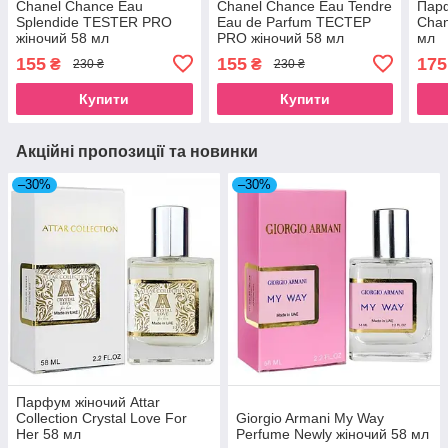
Chanel Chance Eau
Chanel Chance Eau Tendre
Парф
Splendide TESTER PRO
Eau de Parfum ТЕСТЕР
Chan
жіночий 58 мл
PRO жіночий 58 мл
мл
155
155
175
₴
₴
230 ₴
230 ₴
Купити
Купити
Акційні пропозиції та новинки
–30%
–30%
Парфум жіночий Attar
Collection Crystal Love For
Giorgio Armani My Way
Her 58 мл
Perfume Newly жіночий 58 мл