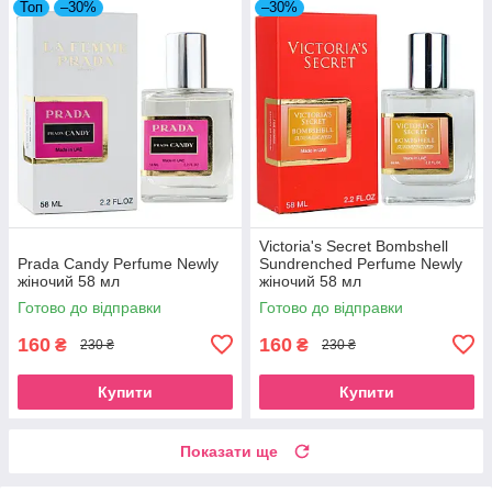
Топ
–30%
–30%
Victoria's Secret Bombshell
Prada Candy Perfume Newly
Sundrenched Perfume Newly
жіночий 58 мл
жіночий 58 мл
Готово до відправки
Готово до відправки
160
160
₴
₴
230 ₴
230 ₴
Купити
Купити
Показати ще