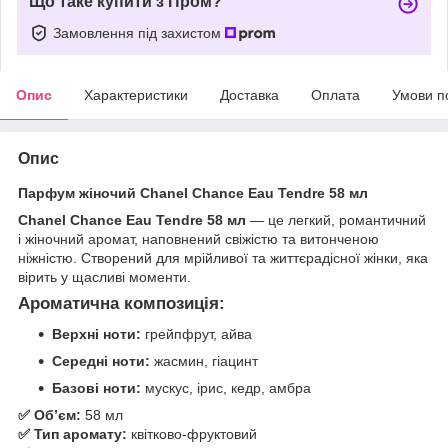
Що таке купити з Пром?
Замовлення під захистом
Опис
Характеристики
Доставка
Оплата
Умови п
Опис
Парфум жіночий Chanel Chance Eau Tendre 58 мл
Chanel Chance Eau Tendre 58 мл
— це легкий, романтичний
і жіночний аромат, наповнений свіжістю та витонченою
ніжністю. Створений для мрійливої та життєрадісної жінки, яка
вірить у щасливі моменти.
Ароматична композиція:
Верхні ноти:
грейпфрут, айва
Середні ноти:
жасмин, гіацинт
Базові ноти:
мускус, ірис, кедр, амбра
✅ Обʼєм:
58 мл
✅ Тип аромату:
квітково-фруктовий