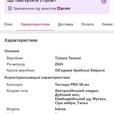
Що таке купити з Пром?
Замовлення під захистом
Опис
Характеристики
Доставка
Оплата
Умови 
Характеристики
Основні
Виробник
Tiziana Terenzi
Рік випуску
2024
Країна виробник
Об'єднані Арабські Емірати
Користувальницькі характеристики
Категорія
Тестери PRO 58 мл
Кінцева нота
Австралійський сандал,
Дубовий мох,
Камбоджійський уд, Мускус,
Сіра амбра, Тальк
Мoдель
Ixbeta