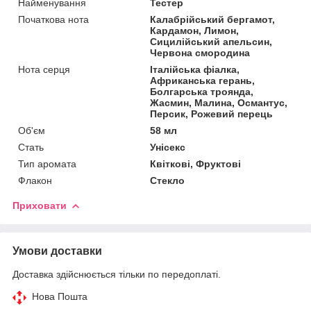
Найменування
Тестер
Початкова нота
Калабрійський бергамот,
Кардамон, Лимон,
Сицилійський апельсин,
Червона смородина
Нота серця
Італійська фіалка,
Африканська герань,
Болгарська троянда,
Жасмин, Малина, Османтус,
Персик, Рожевий перець
Об'єм
58 мл
Стать
Унісекс
Тип аромата
Квіткові, Фруктові
Флакон
Стекло
Приховати
Умови доставки
Доставка здійснюється тільки по передоплаті.
Нова Пошта