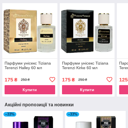
Парфуми унісекс Tiziana
Парфуми унісекс Tiziana
Парф
Terenzi Halley 60 мл
Terenzi Kirke 60 мл
Tere
175
175
125
₴
₴
250 ₴
250 ₴
Купити
Купити
Акційні пропозиції та новинки
–33%
–33%