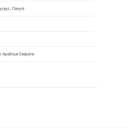
ускус, Пачулі
і Арабські Емірати