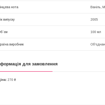
інцева нота
Ваніль, М
ік випуску
2005
б`єм
100 мл
раїна виробник
Об'єднан
нформація для замовлення
іна:
270 ₴