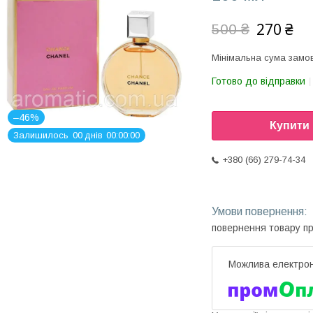
270 ₴
500 ₴
Мінімальна сума замов
Готово до відправки
–46%
Купити
Залишилось
0
0
днів
0
0
0
0
0
0
+380 (66) 279-74-34
повернення товару п