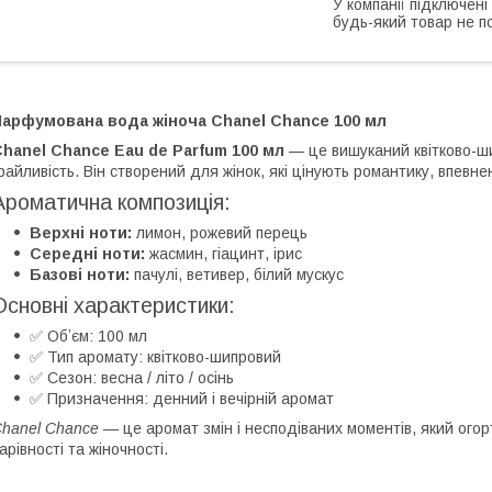
У компанії підключені
будь-який товар не п
Парфумована вода жіноча Chanel Chance 100 мл
hanel Chance Eau de Parfum 100 мл
— це вишуканий квітково-ши
райливість. Він створений для жінок, які цінують романтику, впевнен
Ароматична композиція:
Верхні ноти:
лимон, рожевий перець
Середні ноти:
жасмин, гіацинт, ірис
Базові ноти:
пачулі, ветивер, білий мускус
Основні характеристики:
✅ Обʼєм: 100 мл
✅ Тип аромату: квітково-шипровий
✅ Сезон: весна / літо / осінь
✅ Призначення: денний і вечірній аромат
hanel Chance
— це аромат змін і несподіваних моментів, який ого
арівності та жіночності.