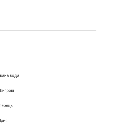
вана вода
 Шипрові
перець
Ірис