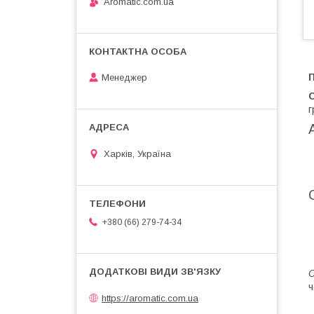
Aromatic.com.ua
Менеджер
C
г
Харків, Україна
+380 (66) 279-74-34
C
ч
https://aromatic.com.ua