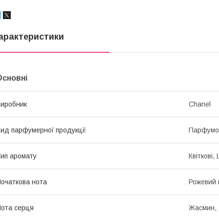
арактеристики
Основні
иробник
Chanel
ид парфумерної продукції
Парфумо
ип аромату
Квіткові,
очаткова нота
Рожевий 
ота серця
Жасмин, 