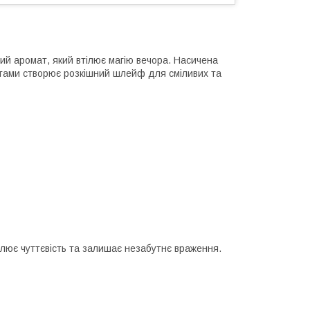
ий аромат, який втілює магію вечора. Насичена
отами створює розкішний шлейф для сміливих та
слює чуттєвість та залишає незабутнє враження.