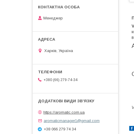
П
Менеджер
V
к
в
Харків, Україна
+380 (66) 279-74-34
V
https://aromatic.com.ua
aromaticmanager1@gmail.com
+38 066 279 74 34