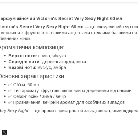
арфум жіночий Victoria's Secret Very Sexy Night 60 мл
ictoria's Secret Very Sexy Night 60 мл
— це спокусливий і чуттєв
омпозиція з фруктово-квітковими акцентами і теплими базовими н
певнених жінок.
Ароматична композиція:
Верхні ноти:
слива, яблуко
Середні ноти:
деревні акорди, квіти
Базові ноти:
мускус, амбра
Основні характеристики:
✅ Обʼєм: 60 мл
✅ Тип аромату: фруктово-квітковий із деревними відтінками
✅ Сезон: осінь / зима / вечір
✅ Призначення: вечірній аромат для особливих випадків
ery Sexy Night
— це аромат пристрасті й загадковості, який підкре