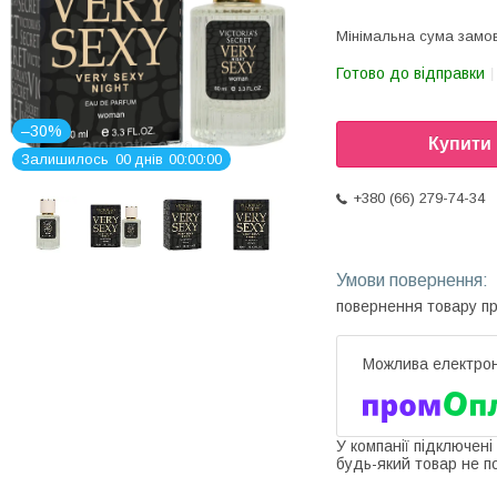
Мінімальна сума замов
Готово до відправки
–30%
Купити
Залишилось
0
0
днів
0
0
0
0
0
0
+380 (66) 279-74-34
повернення товару п
У компанії підключені
будь-який товар не п