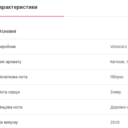
арактеристики
Основні
иробник
Victoria's
ип аромату
Квіткові,
очаткова нота
Яблуко
ота серця
Зливу
інцева нота
Деревні 
ік випуску
2019