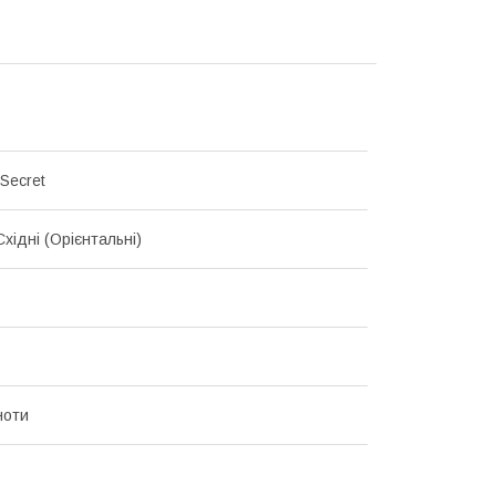
 Secret
 Східні (Орієнтальні)
ноти