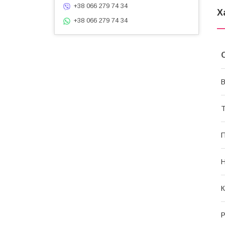
+38 066 279 74 34
Х
+38 066 279 74 34
В
Т
П
Н
К
Р