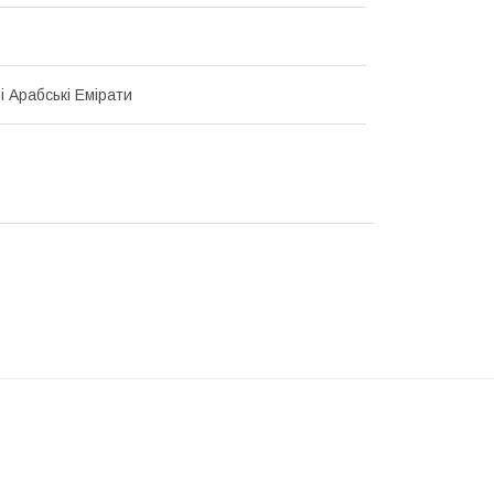
і Арабські Емірати