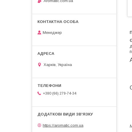
Aromatic.com.ua
П
Менеджер
G
д
п
Харків, Україна
+380 (66) 279-74-34
https://aromatic.com.ua
M