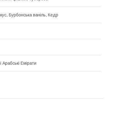
кус, Бурбонська ваніль, Кедр
і Арабські Емірати