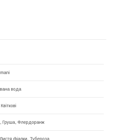
rmani
вана вода
 Квіткові
, Груша, Флердоранж
Листя фіалки, Тубероза