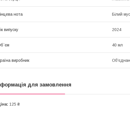
інцева нота
Білий мус
ік випуску
2024
б`єм
40 мл
раїна виробник
Об'єднан
нформація для замовлення
іна:
125 ₴