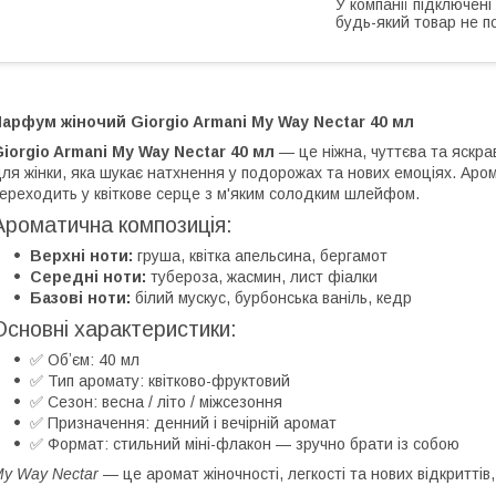
У компанії підключені
будь-який товар не п
арфум жіночий Giorgio Armani My Way Nectar 40 мл
iorgio Armani My Way Nectar 40 мл
— це ніжна, чуттєва та яскра
ля жінки, яка шукає натхнення у подорожах та нових емоціях. Аро
ереходить у квіткове серце з м'яким солодким шлейфом.
Ароматична композиція:
Верхні ноти:
груша, квітка апельсина, бергамот
Середні ноти:
тубероза, жасмин, лист фіалки
Базові ноти:
білий мускус, бурбонська ваніль, кедр
Основні характеристики:
✅ Обʼєм: 40 мл
✅ Тип аромату: квітково-фруктовий
✅ Сезон: весна / літо / міжсезоння
✅ Призначення: денний і вечірній аромат
✅ Формат: стильний міні-флакон — зручно брати із собою
y Way Nectar
— це аромат жіночності, легкості та нових відкритті