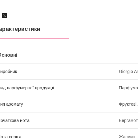
арактеристики
Основні
иробник
Giorgio A
ид парфумерної продукції
Парфумо
ип аромату
Фруктові,
очаткова нота
Бергамот
ота серця
Жасмин, 