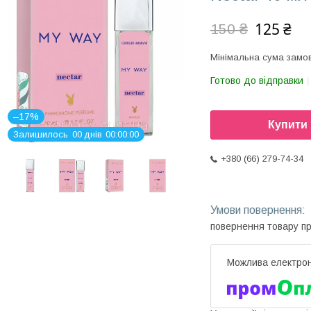
125 ₴
150 ₴
Мінімальна сума замов
Готово до відправки
–17%
Купити
Залишилось
0
0
днів
0
0
0
0
0
0
+380 (66) 279-74-34
повернення товару п