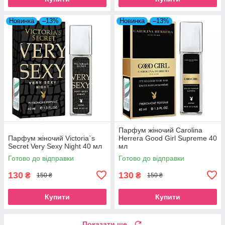
Новинка
–13%
Новинка
–13%
Парфум жіночий Carolina
Парфум жіночий Victoria`s
Herrera Good Girl Supreme 40
Secret Very Sexy Night 40 мл
мл
Готово до відправки
Готово до відправки
130
130
₴
₴
150 ₴
150 ₴
Купити
Купити
Показати ще