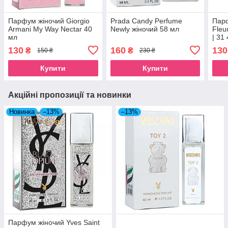
Парфум жіночий Giorgio
Prada Candy Perfume
Парф
Armani My Way Nectar 40
Newly жіночий 58 мл
Fleu
мл
| 31
130
160
130
₴
₴
150 ₴
230 ₴
Купити
Купити
Акційні пропозиції та новинки
Новинка
–13%
–13%
Парфум жіночий Yves Saint