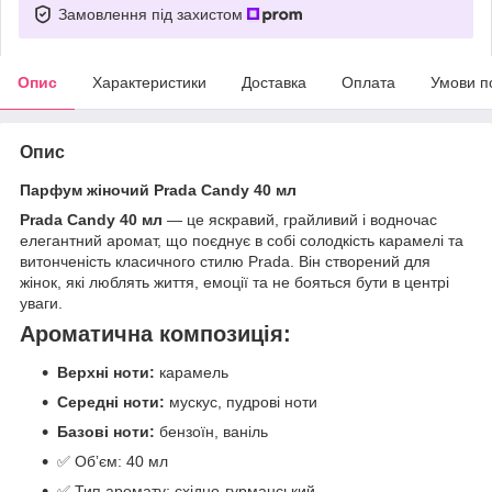
Замовлення під захистом
Опис
Характеристики
Доставка
Оплата
Умови п
Опис
Парфум жіночий Prada Candy 40 мл
Prada Candy 40 мл
— це яскравий, грайливий і водночас
елегантний аромат, що поєднує в собі солодкість карамелі та
витонченість класичного стилю Prada. Він створений для
жінок, які люблять життя, емоції та не бояться бути в центрі
уваги.
Ароматична композиція:
Верхні ноти:
карамель
Середні ноти:
мускус, пудрові ноти
Базові ноти:
бензоїн, ваніль
✅ Обʼєм: 40 мл
✅ Тип аромату: східно-гурманський