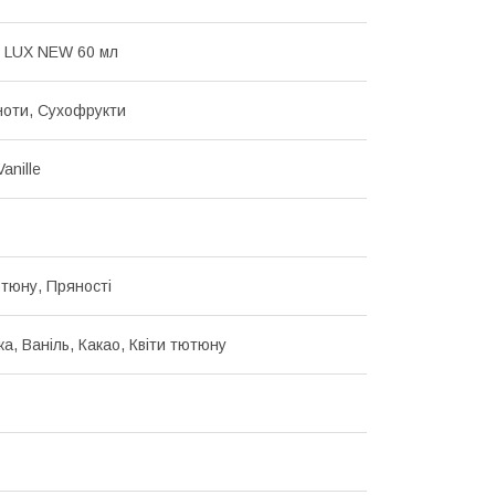
 LUX NEW 60 мл
ноти, Сухофрукти
anille
тюну, Пряності
а, Ваніль, Какао, Квіти тютюну