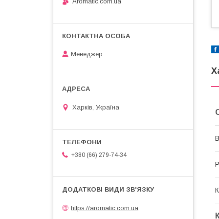
Aromatic.com.ua
Менеджер
Х
Харків, Україна
В
+380 (66) 279-74-34
Р
К
https://aromatic.com.ua