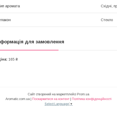
ип аромата
Східні, п
Флакон
Стекло
нформація для замовлення
іна:
165 ₴
Сайт створений на маркетплейсі
Prom.ua
Aromatic.com.ua |
Поскаржитися на контент
|
Політика конфіденційності
Select Language
▼