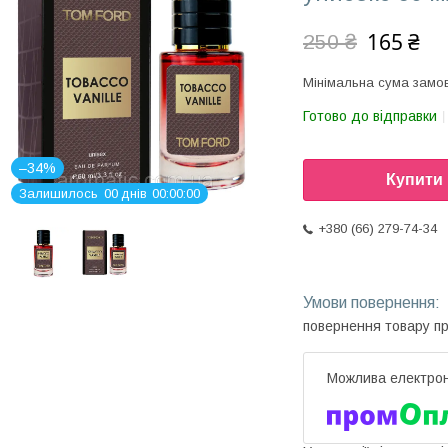
165 ₴
250 ₴
Мінімальна сума замов
Готово до відправки
–34%
Купити
Залишилось
0
0
днів
0
0
0
0
0
0
+380 (66) 279-74-34
повернення товару п