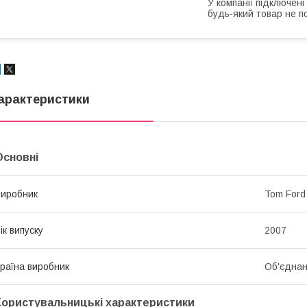
У компанії підключені
будь-який товар не п
арактеристики
Основні
иробник
Tom Ford
ік випуску
2007
раїна виробник
Об'єднан
Користувальницькі характеристики