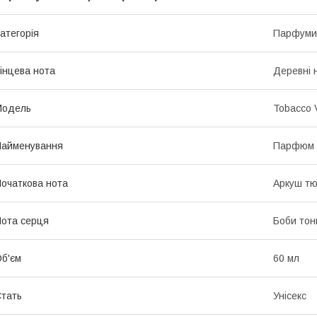
атегорія
Парфуми
інцева нота
Деревні 
Мoдель
Tobacco V
Найменування
Парфюм
очаткова нота
Аркуш тю
ота серця
Боби тонк
б'єм
60 мл
тать
Унісекс