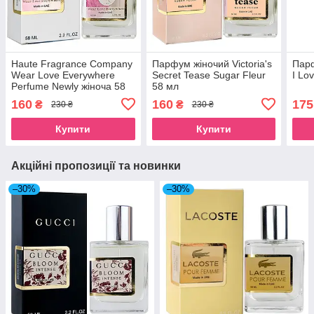
Haute Fragrance Company
Парфум жіночий Victoria's
Парф
Wear Love Everywhere
Secret Tease Sugar Fleur
I Lo
Perfume Newly жіноча 58
58 мл
мл
160
160
175
₴
₴
230 ₴
230 ₴
Купити
Купити
Акційні пропозиції та новинки
–30%
–30%