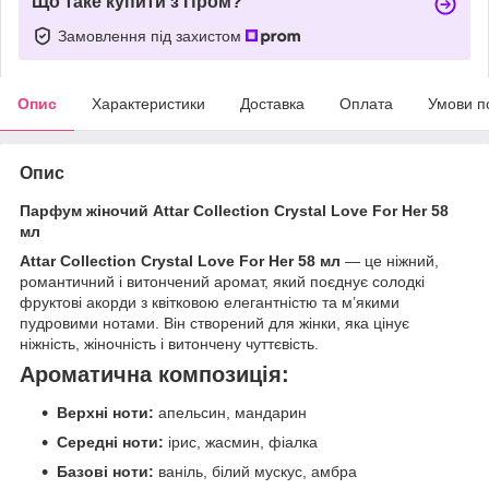
Що таке купити з Пром?
Замовлення під захистом
Опис
Характеристики
Доставка
Оплата
Умови п
Опис
Парфум жіночий Attar Collection Crystal Love For Her 58
мл
Attar Collection Crystal Love For Her 58 мл
— це ніжний,
романтичний і витончений аромат, який поєднує солодкі
фруктові акорди з квітковою елегантністю та м’якими
пудровими нотами. Він створений для жінки, яка цінує
ніжність, жіночність і витончену чуттєвість.
Ароматична композиція:
Верхні ноти:
апельсин, мандарин
Середні ноти:
ірис, жасмин, фіалка
Базові ноти:
ваніль, білий мускус, амбра