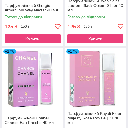
Парфум жіночий Yves Saint
Парфум жіночий Giorgio
Laurent Black Opium Glitter 40
Armani My Way Nectar 40 мл
мл
Готово до відправки
Готово до відправки
125
125
₴
₴
150 ₴
150 ₴
Купити
Купити
–17%
–17%
Парфум жіночий Kayali Fleur
Парфуми жіночі Chanel
Majesty Rose Royale | 31 40
Chance Eau Fraiche 40 мл
мл