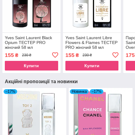
Yves Saint Laurent Black
Yves Saint Laurent Libre
Парф
Opium TECТЕР PRO
Flowers & Flames ТЕСТЕР
Sain
жіночий 58 мл
PRO жіночий 58 мл
Over
155
155
175
₴
₴
230 ₴
230 ₴
Купити
Купити
Акційні пропозиції та новинки
–17%
Новинка
–17%