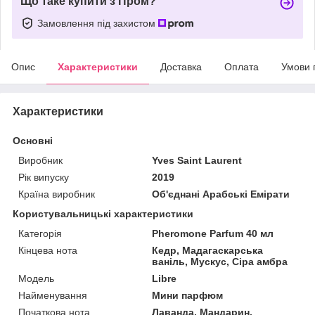
Що таке купити з Пром?
Замовлення під захистом
Опис
Характеристики
Доставка
Оплата
Умови 
Характеристики
Основні
Виробник
Yves Saint Laurent
Рік випуску
2019
Країна виробник
Об'єднані Арабські Емірати
Користувальницькі характеристики
Категорія
Pheromone Parfum 40 мл
Кінцева нота
Кедр, Мадагаскарська
ваніль, Мускус, Сіра амбра
Мoдель
Libre
Найменування
Мини парфюм
Початкова нота
Лаванда, Мандарин,