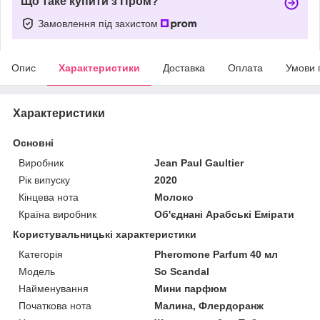
Що таке купити з Пром?
Замовлення під захистом
Опис
Характеристики
Доставка
Оплата
Умови 
Характеристики
Основні
Виробник
Jean Paul Gaultier
Рік випуску
2020
Кінцева нота
Молоко
Країна виробник
Об'єднані Арабські Емірати
Користувальницькі характеристики
Категорія
Pheromone Parfum 40 мл
Мoдель
So Scandal
Найменування
Мини парфюм
Початкова нота
Малина, Флердоранж