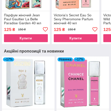
Парфум жіночий Jean
Victoria's Secret Eau So
Vict
Paul Gaultier La Belle
Sexy Pheromone Parfum
Wild
Paradise Garden 40 мл
жіночий 40 мл
Parf
125
125
125
₴
₴
150 ₴
150 ₴
Купити
Купити
Акційні пропозиції та новинки
–17%
Новинка
–17%