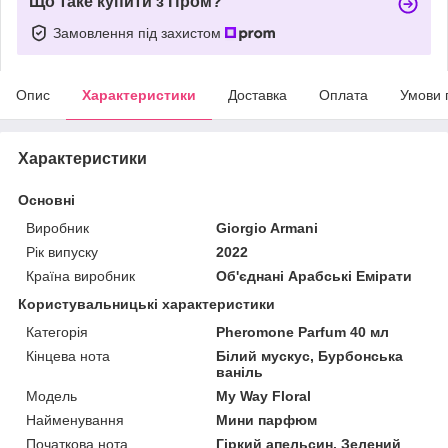
Що таке купити з Пром?
Замовлення під захистом
Опис
Характеристики
Доставка
Оплата
Умови 
Характеристики
Основні
Виробник
Giorgio Armani
Рік випуску
2022
Країна виробник
Об'єднані Арабські Емірати
Користувальницькі характеристики
Категорія
Pheromone Parfum 40 мл
Кінцева нота
Білий мускус, Бурбонська
ваніль
Мoдель
My Way Floral
Найменування
Мини парфюм
Початкова нота
Гіркий апельсин, Зелений