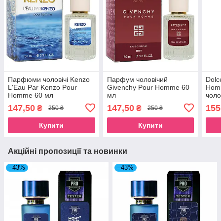
Парфюми чоловічі Kenzo
Парфум чоловічий
Dolc
L'Eau Par Kenzo Pour
Givenchy Pour Homme 60
Hom
Homme 60 мл
мл
чоло
147,50
147,50
155
₴
₴
250 ₴
250 ₴
Купити
Купити
Акційні пропозиції та новинки
–43%
–43%