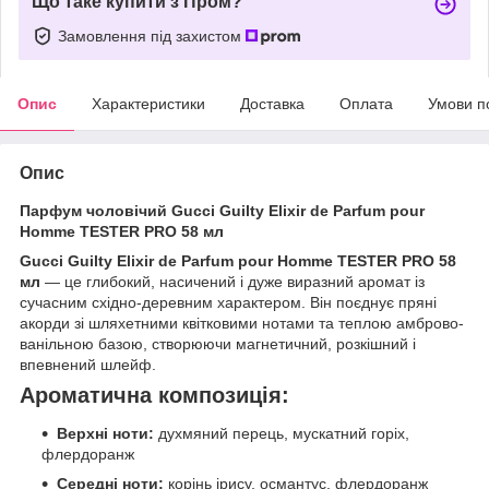
Що таке купити з Пром?
Замовлення під захистом
Опис
Характеристики
Доставка
Оплата
Умови п
Опис
Парфум чоловічий Gucci Guilty Elixir de Parfum pour
Homme TESTER PRO 58 мл
Gucci Guilty Elixir de Parfum pour Homme TESTER PRO 58
мл
— це глибокий, насичений і дуже виразний аромат із
сучасним східно-деревним характером. Він поєднує пряні
акорди зі шляхетними квітковими нотами та теплою амброво-
ванільною базою, створюючи магнетичний, розкішний і
впевнений шлейф.
Ароматична композиція:
Верхні ноти:
духмяний перець, мускатний горіх,
флердоранж
Середні ноти:
корінь ірису, османтус, флердоранж