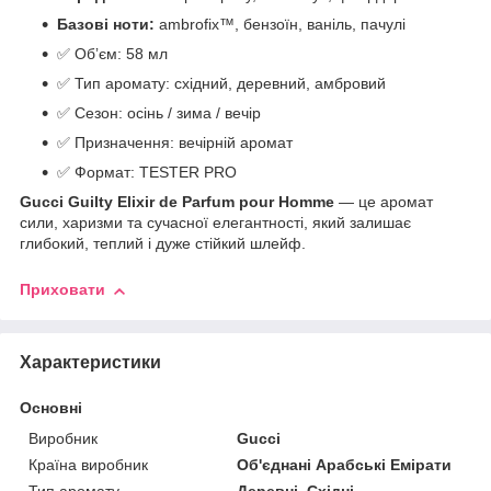
Базові ноти:
ambrofix™, бензоїн, ваніль, пачулі
✅ Обʼєм: 58 мл
✅ Тип аромату: східний, деревний, амбровий
✅ Сезон: осінь / зима / вечір
✅ Призначення: вечірній аромат
✅ Формат: TESTER PRO
Gucci Guilty Elixir de Parfum pour Homme
— це аромат
сили, харизми та сучасної елегантності, який залишає
глибокий, теплий і дуже стійкий шлейф.
Приховати
Характеристики
Основні
Виробник
Gucci
Країна виробник
Об'єднані Арабські Емірати
Тип аромату
Деревні, Східні