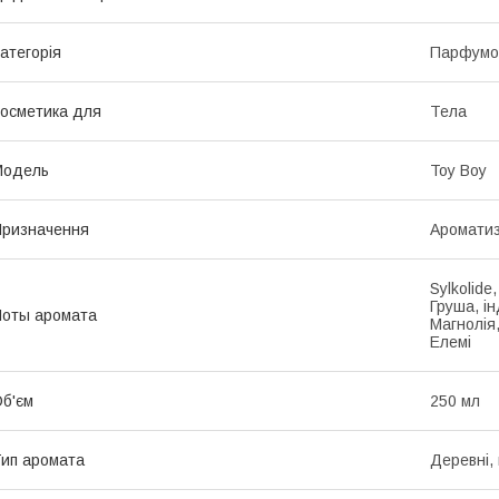
атегорія
Парфумов
осметика для
Тела
Мoдель
Toy Boy
ризначення
Ароматиз
Sylkolide
Груша, і
оты аромата
Магнолія
Елемі
б'єм
250 мл
ип аромата
Деревні, 