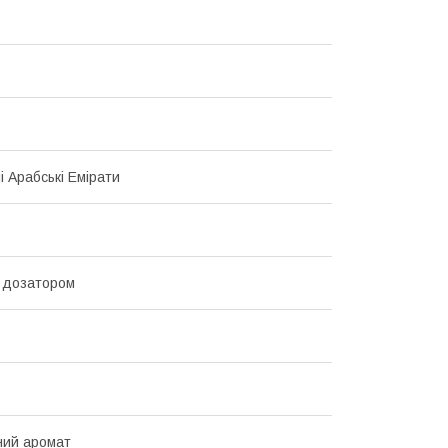
і Арабські Емірати
 дозатором
ний аромат