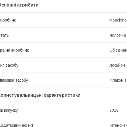
Основні атрибути
иробник
Moschino
тать
Чоловіча
раїна виробник
Об'єднан
ип засобу
Лосьйон
паковка засобу
Флакон з
Користувальницькі характеристики
ік випуску
2019
одатковий ефект
Інтенсив