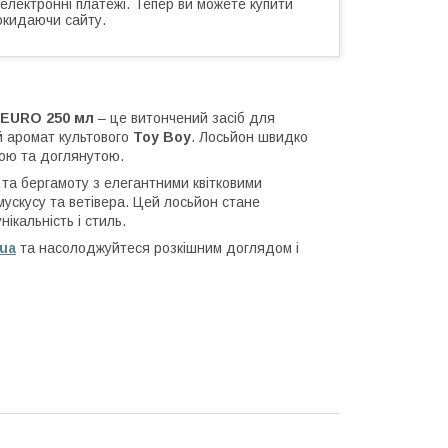
 електронні платежі. Тепер ви можете купити
окидаючи сайту.
 EURO 250 мл
– це витончений засіб для
й аромат культового
Toy Boy
. Лосьйон швидко
кою та доглянутою.
 та бергамоту з елегантними квітковими
ускусу та ветівера. Цей лосьйон стане
ікальність і стиль.
.ua
та насолоджуйтеся розкішним доглядом і