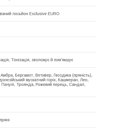
аний лосьйон Exclusive EURO
ація, Тонізація, зволожує й пом'якшує
, Амбра, Бергамот, Ветивер, Гвоздика (пряність),
ндонезійський мускатний горіх, Кашмеран, Лен,
, Пачулі, Троянда, Рожевий перець, Сандал,
пряні