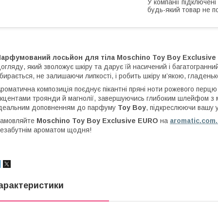
У компанії підключені
будь-який товар не п
Парфумований лосьйон для тіла Moschino Toy Boy Exclusive
огляду, який зволожує шкіру та дарує їй насичений і багатогранни
бирається, не залишаючи липкості, і робить шкіру м’якою, гладень
роматична композиція поєднує пікантні пряні ноти рожевого перцю
кцентами троянди й магнолії, завершуючись глибоким шлейфом з м
деальним доповненням до парфуму
Toy Boy
, підкреслюючи вашу ун
Замовляйте
Moschino Toy Boy Exclusive EURO
на
aromatic.com
езабутнім ароматом щодня!
арактеристики