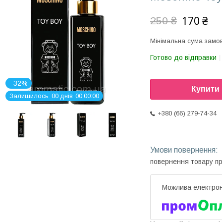
170 ₴
250 ₴
Мінімальна сума замов
Готово до відправки
–32%
Купити
Залишилось
0
0
днів
0
0
0
0
0
0
+380 (66) 279-74-34
повернення товару п