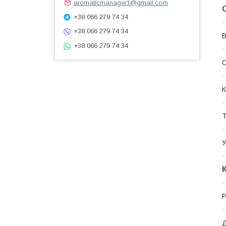
aromaticmanager1@gmail.com
+38 066 279 74 34
+38 066 279 74 34
В
+38 066 279 74 34
С
К
Т
У
Р
Д