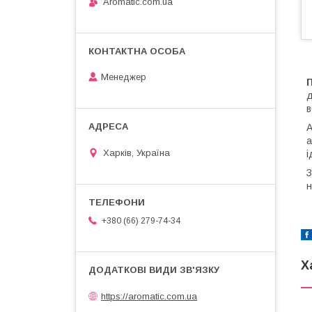
Aromatic.com.ua
Менеджер
д
в
А
а
Харків, Україна
і
н
+380 (66) 279-74-34
Х
https://aromatic.com.ua